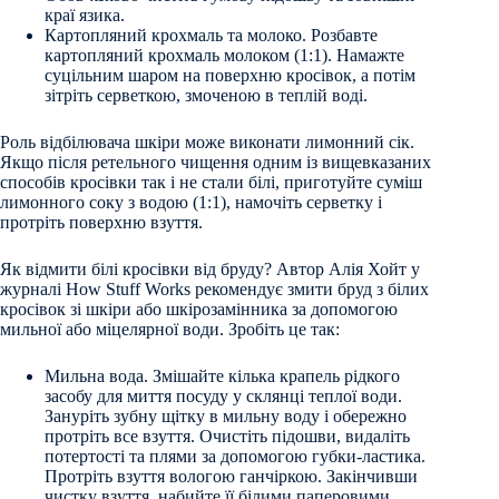
краї язика.
Картопляний крохмаль та молоко. Розбавте
картопляний крохмаль молоком (1:1). Намажте
суцільним шаром на поверхню кросівок, а потім
зітріть серветкою, змоченою в теплій воді.
Роль відбілювача шкіри може виконати лимонний сік.
Якщо після ретельного чищення одним із вищевказаних
способів кросівки так і не стали білі, приготуйте суміш
лимонного соку з водою (1:1), намочіть серветку і
протріть поверхню взуття.
Як відмити білі кросівки від бруду? Автор Алія Хойт у
журналі How Stuff Works рекомендує змити бруд з білих
кросівок зі шкіри або шкірозамінника за допомогою
мильної або міцелярної води. Зробіть це так:
Мильна вода. Змішайте кілька крапель рідкого
засобу для миття посуду у склянці теплої води.
Зануріть зубну щітку в мильну воду і обережно
протріть все взуття. Очистіть підошви, видаліть
потертості та плями за допомогою губки-ластика.
Протріть взуття вологою ганчіркою. Закінчивши
чистку взуття, набийте її білими паперовими