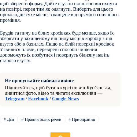
щоб зберегти форму. Дайте взуттю повністю висохнути
на повітрі, перед тим як одягнути. Виберіть для цього
прохолодне сухе місце, захищене від прямого сонячного
проміння.
Брудів та пилу на білих кросівках буде менше, якщо їх
зберігати у захищеному від пилу місці в коробці з-під
взуття або в бахилах. Якщо на білій поверхні кросівок
з’явилися плями, перевірені способи чищення
допоможуть їх позбутися і повернуть білизну навіть
старого взуття.
Не пропускайте найважливіше
Підписуйтесь, щоб бути в курсі новин Куп’янська,
дивитися фото, відео та читати ексклюзиви —
Telegram
/
Facebook
/
Google News
#
Дім
#
Прання білих речей
#
Прибирання