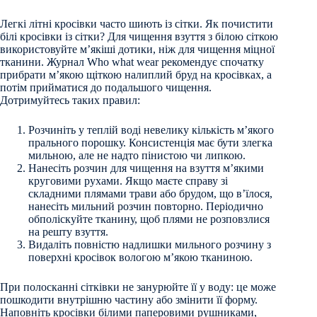
Легкі літні кросівки часто шиють із сітки. Як почистити
білі кросівки із сітки? Для чищення взуття з білою сіткою
використовуйте м’якіші дотики, ніж для чищення міцної
тканини. Журнал Who what wear рекомендує спочатку
прибрати м’якою щіткою налиплий бруд на кросівках, а
потім прийматися до подальшого чищення.
Дотримуйтесь таких правил:
Розчиніть у теплій воді невелику кількість м’якого
прального порошку. Консистенція має бути злегка
мильною, але не надто пінистою чи липкою.
Нанесіть розчин для чищення на взуття м’якими
круговими рухами. Якщо маєте справу зі
складними плямами трави або брудом, що в’їлося,
нанесіть мильний розчин повторно. Періодично
обполіскуйте тканину, щоб плями не розповзлися
на решту взуття.
Видаліть повністю надлишки мильного розчину з
поверхні кросівок вологою м’якою тканиною.
При полосканні сітківки не занурюйте її у воду: це може
пошкодити внутрішню частину або змінити її форму.
Наповніть кросівки білими паперовими рушниками,