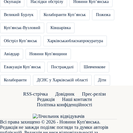
Окупація
Наслідки обстрілу
Новини Купʼянська
Великий Бурлук
Колаборанти Купʼянськ
Пожежа
Куп'янськ-Вузловий
Ківшарівка
Обстріл Купʼянськ
Харківськаобласнапрокуратура
Авіаудар
Новини Куп'янщини
Евакуація Купʼянськ
Постраждалі
Шевченкове
Колаборанти
ДСНС у Харківській області
Діти
RSS-стрічка
Довідник
Прес-релізи
Редакція
Наші контакти
Політика конфіденційності
Всі права захищено © 2026 - Новини Куп'янська.
Редакція не завжди поділяє погляди та думки авторів
публікацій. Редакція не несе відповідальності за