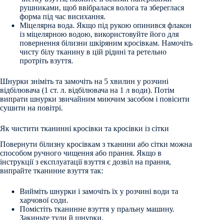
рушниками, щоб ввібралася волога та збереглася
форма під час висихання.
Міцелярна вода. Якщо під рукою опинився флакон
із міцелярною водою, використовуйте його для
повернення білизни шкіряним кросівкам. Намочіть
чисту білу тканину в цій рідині та ретельно
протріть взуття.
Шнурки зніміть та замочіть на 5 хвилин у розчині
відбілювача (1 ст. л. відбілювача на 1 л води). Потім
випрати шнурки звичайним миючим засобом і повісити
сушити на повітрі.
Як чистити тканинні кросівки та кросівки із сітки
Повернути білизну кросівкам з тканини або сітки можна
способом ручного чищення або прання. Якщо в
інструкції з експлуатації взуття є дозвіл на прання,
випрайте тканинне взуття так:
Вийміть шнурки і замочіть їх у розчині води та
харчової соди.
Помістіть тканинне взуття у пральну машину.
Закиньте туди й шнурки.