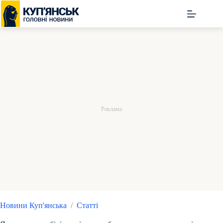
Перейти
до
вмісту
Новини Куп'янська
/
Статті