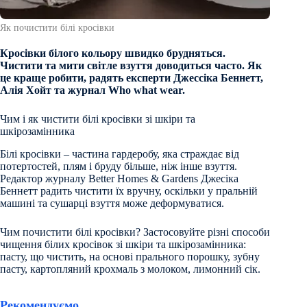
Як почистити білі кросівки
Кросівки білого кольору швидко брудняться.
Чистити та мити світле взуття доводиться часто. Як
це краще робити, радять експерти Джессіка Беннетт,
Алія Хойт та журнал Who what wear.
Чим і як чистити білі кросівки зі шкіри та
шкірозамінника
Білі кросівки – частина гардеробу, яка страждає від
потертостей, плям і бруду більше, ніж інше взуття.
Редактор журналу Better Homes & Gardens Джесіка
Беннетт радить чистити їх вручну, оскільки у пральній
машині та сушарці взуття може деформуватися.
Чим почистити білі кросівки? Застосовуйте різні способи
чищення білих кросівок зі шкіри та шкірозамінника:
пасту, що чистить, на основі прального порошку, зубну
пасту, картопляний крохмаль з молоком, лимонний сік.
Рекомендуємо