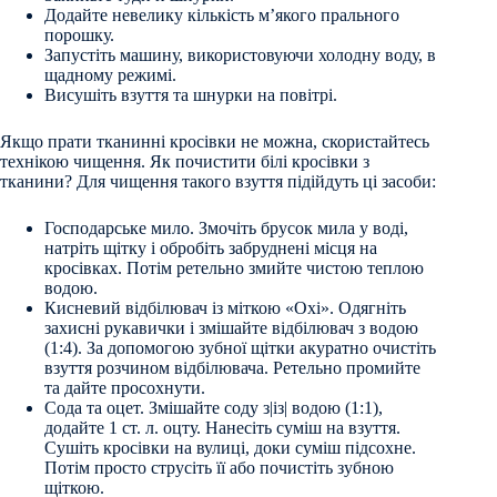
Додайте невелику кількість м’якого прального
порошку.
Запустіть машину, використовуючи холодну воду, в
щадному режимі.
Висушіть взуття та шнурки на повітрі.
Якщо прати тканинні кросівки не можна, скористайтесь
технікою чищення. Як почистити білі кросівки з
тканини? Для чищення такого взуття підійдуть ці засоби:
Господарське мило. Змочіть брусок мила у воді,
натріть щітку і обробіть забруднені місця на
кросівках. Потім ретельно змийте чистою теплою
водою.
Кисневий відбілювач із міткою «Oxi». Одягніть
захисні рукавички і змішайте відбілювач з водою
(1:4). За допомогою зубної щітки акуратно очистіть
взуття розчином відбілювача. Ретельно промийте
та дайте просохнути.
Сода та оцет. Змішайте соду з|із| водою (1:1),
додайте 1 ст. л. оцту. Нанесіть суміш на взуття.
Сушіть кросівки на вулиці, доки суміш підсохне.
Потім просто струсіть її або почистіть зубною
щіткою.