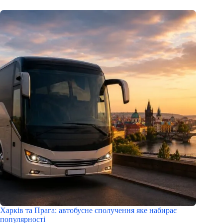
Харків та Прага: автобусне сполучення яке набирає
популярності