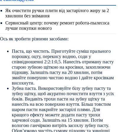
Як очистити ручки плити від застарілого жиру за 2
хвилини без знімання
Сервисный центр: почему ремонт робота-пылесоса
лучше покупки нового
Ось як зробити різними засобами:
Паста, що чистить. Приготуйте суміш прального
порошку, оцту, перекису водню, соди у
співвідношенні 2:2:1:0,5. Нанесіть отриману пасту
старою зубною щіткою на кросівки, захоплюючи
підошву. Залишіть пасту на 20 хвилин, потім
змийте поверхню чистою водою і дайте кросівкам
висохнути.
Зубна паста. Використовуйте білу зубну пасту та
зубну щітку, щоб акуратно почистити взуття з усіх
боків. Видавіть трохи пасти на зубну щітку та
нанесіть на всю поверхню взуття. Більш товстим
шаром пасти накрийте застарілі плями. Для
кращого ефекту можете додати пасту трохи
харчової соди. Залишіть на 15 хвилин. Потім
вологою ганчіркою витріть засохлу зубну пасту.
Обов’язково чистіть гумову підошву та зовнішні