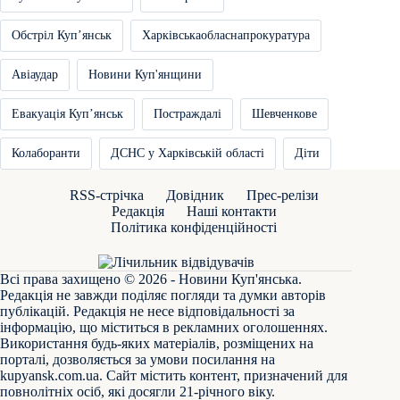
Обстріл Купʼянськ
Харківськаобласнапрокуратура
Авіаудар
Новини Куп'янщини
Евакуація Купʼянськ
Постраждалі
Шевченкове
Колаборанти
ДСНС у Харківській області
Діти
RSS-стрічка
Довідник
Прес-релізи
Редакція
Наші контакти
Політика конфіденційності
Всі права захищено © 2026 - Новини Куп'янська.
Редакція не завжди поділяє погляди та думки авторів
публікацій. Редакція не несе відповідальності за
інформацію, що міститься в рекламних оголошеннях.
Використання будь-яких матеріалів, розміщених на
порталі, дозволяється за умови посилання на
kupyansk.com.ua
. Сайт містить контент, призначений для
повнолітніх осіб, які досягли 21-річного віку.