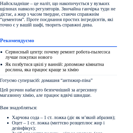
Найскладніше – це наліт, що накопичується у вузьких
щілинах навколо регуляторів. Звичайна ганчірка туди не
дістає, а жир з часом твердне, стаючи справжнім
“цементом”. Проте поєднання простих інгредієнтів, які
точно є у вашій шафі, творить справжні дива.
Рекомендуємо
Сервисный центр: почему ремонт робота-пылесоса
лучше покупки нового
Як позбутися цвілі у ванній: допоможе кімнатна
рослина, яка працює краще за хімію
Готуємо суперзасіб: домашня “антижир-піна”
Цей розчин набагато безпечніший за агресивну
магазинну хімію, але працює вдвічі швидше.
Вам знадобляться:
Харчова сода – 1 ст. ложка (діє як м’який абразив);
Оцет – 1 ст. ложка (миттєво розщеплює жир і
дезінфікує);