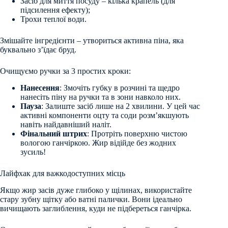
Засіб для миття посуду – кілька крапель (для
підсилення ефекту);
Трохи теплої води.
Змішайте інгредієнти – утвориться активна піна, яка
буквально з’їдає бруд.
Очищуємо ручки за 3 простих кроки:
Нанесення
: Змочіть губку в розчині та щедро
нанесіть піну на ручки та в зони навколо них.
Пауза
: Залиште засіб лише на 2 хвилини. У цей час
активні компоненти оцту та соди розм’якшують
навіть найдавніший наліт.
Фінальний штрих
: Протріть поверхню чистою
вологою ганчіркою. Жир відійде без жодних
зусиль!
Лайфхак для важкодоступних місць
Якщо жир засів дуже глибоко у щілинах, використайте
стару зубну щітку або ватні палички. Вони ідеально
вичищають заглиблення, куди не підбереться ганчірка.