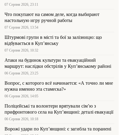
07 Серпня 2026, 23:11
Что покупают на самом деле, когда выбирают
настольную игру ручной работы
07 Серпня 2026, 13:54
Штурмові групи в місті та бої за залізницю: що
відбувається в Куп’янську
07 Серпня 2026, 10:32
Атаки на будинок культури та евакуаційний
маршрут: наслідки обстрілів у Куп’янському районі
06 Серпня 2026, 23:25
Вопрос, с которого всё начинается: «А точно ли мне
нужна именно эта стамеска?»
06 Серпня 2026, 14:05
Поліцейські та волонтери врятували сім’ю з
прифронтового села на Куп’янщині: деталі евакуації
06 Серпня 2026, 10:18
Ворожі удари по Куп’янщині: є загибла та поранені