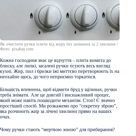
Як очистити ручки плити від жиру без знімання за 2 хвилини /
Фото: pixabay.com
Кожна господиня знає це відчуття – плита вимита до
блиску, але липкі, засалені ручки псують весь вигляд
кухні. Жир, пил і бризки їжі миттєво перетворюють їх на
неохайне щось, до чого неприємно торкатися.
Більшість впевнена, щоб відмити бруд у щілинах, ручки
треба знімати. Але це довгий і виснажливий процес,
який може навіть пошкодити механізм. Стоп! Є значно
простіший спосіб. Ми розкажемо про “секретну зброю”,
яка розчинить жир за лічені хвилини прямо на ваших
очах.
Чому ручки стають “мертвою зоною” для прибирання?