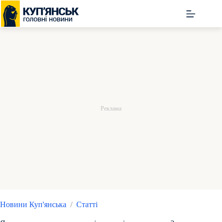
Перейти
до
вмісту
Новини Куп'янська
/
Статті