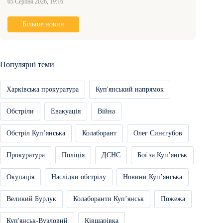
05 Серпня 2026, 19:16
Більше новин
Популярні теми
Харківська прокуратура
Куп'янський напрямок
Обстріли
Евакуація
Війна
Обстріл Купʼянська
Колаборант
Олег Синєгубов
Прокуратура
Поліція
ДСНС
Бої за Купʼянськ
Окупація
Наслідки обстрілу
Новини Купʼянська
Великий Бурлук
Колаборанти Купʼянськ
Пожежа
Куп'янськ-Вузловий
Ківшарівка