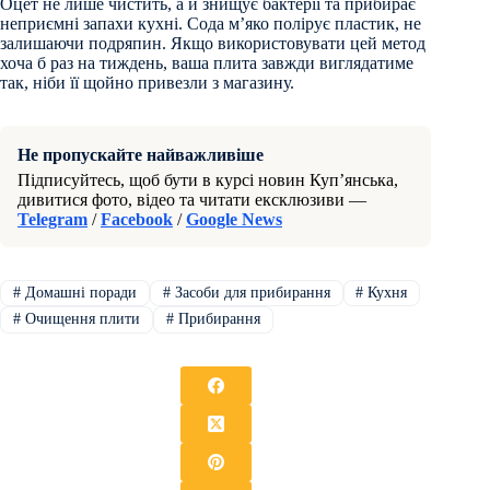
Оцет не лише чистить, а й знищує бактерії та прибирає
неприємні запахи кухні. Сода м’яко полірує пластик, не
залишаючи подряпин. Якщо використовувати цей метод
хоча б раз на тиждень, ваша плита завжди виглядатиме
так, ніби її щойно привезли з магазину.
Не пропускайте найважливіше
Підписуйтесь, щоб бути в курсі новин Куп’янська,
дивитися фото, відео та читати ексклюзиви —
Telegram
/
Facebook
/
Google News
#
Домашні поради
#
Засоби для прибирання
#
Кухня
#
Очищення плити
#
Прибирання