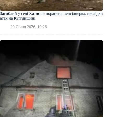
Загиблий у селі Хатнє та поранена пенсіонерка: наслідки
атак на Купʼянщині
29 Січня 2026, 10:26