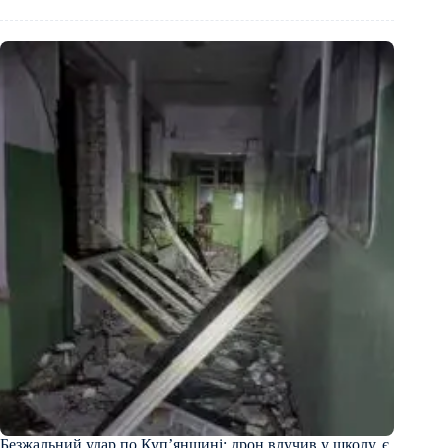
Безжальний удар по Куп’янщині: дрон влучив у школу, є