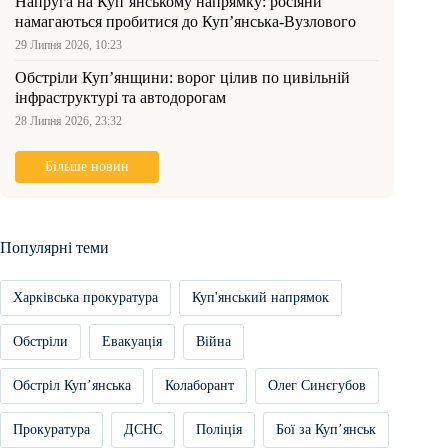
Напруга на Куп’янському напрямку: росіяни
намагаються пробитися до Куп’янська-Вузлового
29 Липня 2026, 10:23
Обстріли Куп’янщини: ворог цілив по цивільній
інфраструктурі та автодорогам
28 Липня 2026, 23:32
Більше новин
Популярні теми
Харківська прокуратура
Куп'янський напрямок
Обстріли
Евакуація
Війна
Обстріл Купʼянська
Колаборант
Олег Синєгубов
Прокуратура
ДСНС
Поліція
Бої за Купʼянськ