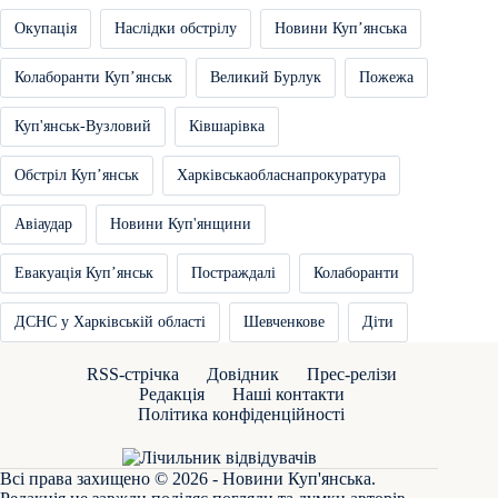
Окупація
Наслідки обстрілу
Новини Купʼянська
Колаборанти Купʼянськ
Великий Бурлук
Пожежа
Куп'янськ-Вузловий
Ківшарівка
Обстріл Купʼянськ
Харківськаобласнапрокуратура
Авіаудар
Новини Куп'янщини
Евакуація Купʼянськ
Постраждалі
Колаборанти
ДСНС у Харківській області
Шевченкове
Діти
RSS-стрічка
Довідник
Прес-релізи
Редакція
Наші контакти
Політика конфіденційності
Всі права захищено © 2026 - Новини Куп'янська.