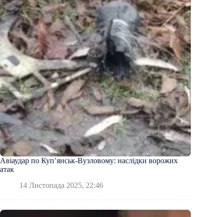
Авіаудар по Купʼянськ-Вузловому: наслідки ворожих
атак
14 Листопада 2025, 22:46