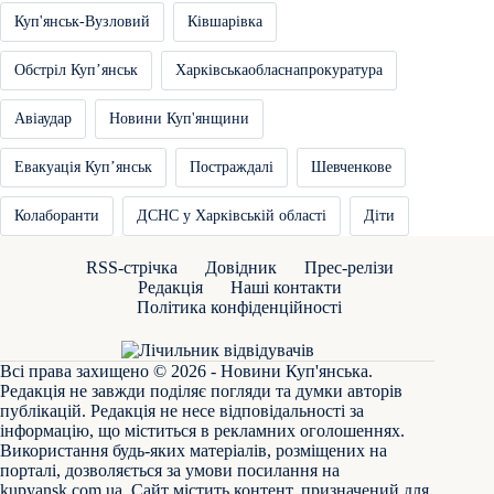
Куп'янськ-Вузловий
Ківшарівка
Обстріл Купʼянськ
Харківськаобласнапрокуратура
Авіаудар
Новини Куп'янщини
Евакуація Купʼянськ
Постраждалі
Шевченкове
Колаборанти
ДСНС у Харківській області
Діти
RSS-стрічка
Довідник
Прес-релізи
Редакція
Наші контакти
Політика конфіденційності
Всі права захищено © 2026 - Новини Куп'янська.
Редакція не завжди поділяє погляди та думки авторів
публікацій. Редакція не несе відповідальності за
інформацію, що міститься в рекламних оголошеннях.
Використання будь-яких матеріалів, розміщених на
порталі, дозволяється за умови посилання на
kupyansk.com.ua
. Сайт містить контент, призначений для