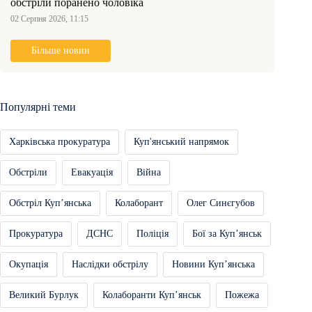
обстріли поранено чоловіка
02 Серпня 2026, 11:15
Більше новин
Популярні теми
Харківська прокуратура
Куп'янський напрямок
Обстріли
Евакуація
Війна
Обстріл Купʼянська
Колаборант
Олег Синєгубов
Прокуратура
ДСНС
Поліція
Бої за Купʼянськ
Окупація
Наслідки обстрілу
Новини Купʼянська
Великий Бурлук
Колаборанти Купʼянськ
Пожежа