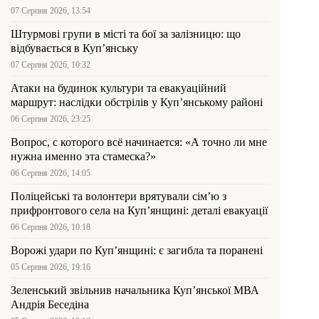
07 Серпня 2026, 13:54
Штурмові групи в місті та бої за залізницю: що
відбувається в Куп’янську
07 Серпня 2026, 10:32
Атаки на будинок культури та евакуаційний
маршрут: наслідки обстрілів у Куп’янському районі
06 Серпня 2026, 23:25
Вопрос, с которого всё начинается: «А точно ли мне
нужна именно эта стамеска?»
06 Серпня 2026, 14:05
Поліцейські та волонтери врятували сім’ю з
прифронтового села на Куп’янщині: деталі евакуації
06 Серпня 2026, 10:18
Ворожі удари по Куп’янщині: є загибла та поранені
05 Серпня 2026, 19:16
Зеленський звільнив начальника Купʼянської МВА
Андрія Беседіна