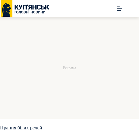
Перейти
до
вмісту
Прання білих речей