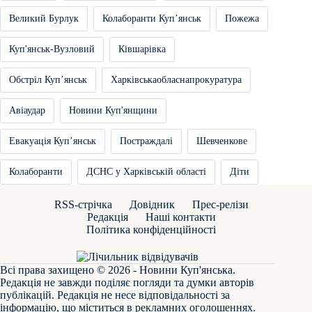
Великий Бурлук
Колаборанти Купʼянськ
Пожежа
Куп'янськ-Вузловий
Ківшарівка
Обстріл Купʼянськ
Харківськаобласнапрокуратура
Авіаудар
Новини Куп'янщини
Евакуація Купʼянськ
Постраждалі
Шевченкове
Колаборанти
ДСНС у Харківській області
Діти
RSS-стрічка
Довідник
Прес-релізи
Редакція
Наші контакти
Політика конфіденційності
Всі права захищено © 2026 - Новини Куп'янська.
Редакція не завжди поділяє погляди та думки авторів
публікацій. Редакція не несе відповідальності за
інформацію, що міститься в рекламних оголошеннях.