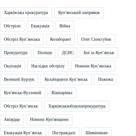
Харківська прокуратура
Куп'янський напрямок
Обстріли
Евакуація
Війна
Обстріл Купʼянська
Колаборант
Олег Синєгубов
Прокуратура
Поліція
ДСНС
Бої за Купʼянськ
Окупація
Наслідки обстрілу
Новини Купʼянська
Великий Бурлук
Колаборанти Купʼянськ
Пожежа
Куп'янськ-Вузловий
Ківшарівка
Обстріл Купʼянськ
Харківськаобласнапрокуратура
Авіаудар
Новини Куп'янщини
Евакуація Купʼянськ
Постраждалі
Шевченкове