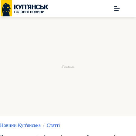
Перейти
до
вмісту
Новини Куп'янська
/
Статті