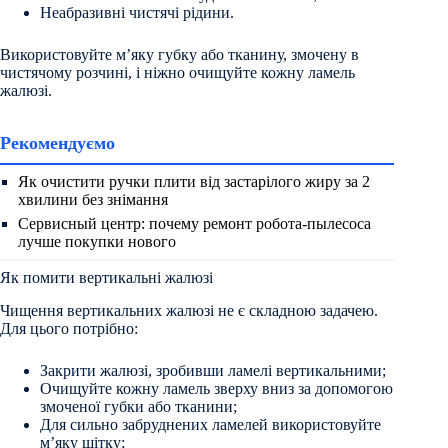
Неабразивні чистячі рідини.
Використовуйте м’яку губку або тканину, змочену в
чистячому розчині, і ніжно очищуйте кожну ламель
жалюзі.
Рекомендуємо
Як очистити ручки плити від застарілого жиру за 2
хвилини без знімання
Сервисный центр: почему ремонт робота-пылесоса
лучше покупки нового
Як помити вертикальні жалюзі
Чищення вертикальних жалюзі не є складною задачею.
Для цього потрібно:
Закрити жалюзі, зробивши ламелі вертикальними;
Очищуйте кожну ламель зверху вниз за допомогою
змоченої губки або тканини;
Для сильно забруднених ламелей використовуйте
м’яку щітку;