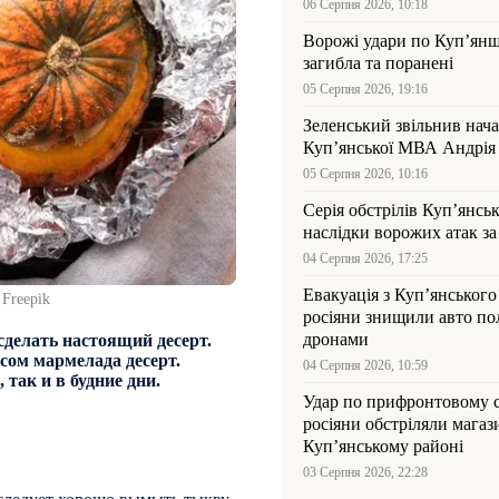
06 Серпня 2026, 10:18
Ворожі удари по Куп’янщ
загибла та поранені
05 Серпня 2026, 19:16
Зеленський звільнив нач
Купʼянської МВА Андрія 
05 Серпня 2026, 10:16
Серія обстрілів Куп’янсь
наслідки ворожих атак за
04 Серпня 2026, 17:25
Евакуація з Куп’янського
Freepik
росіяни знищили авто пол
дронами
делать настоящий десерт.
сом мармелада десерт.
04 Серпня 2026, 10:59
так и в будние дни.
Удар по прифронтовому 
росіяни обстріляли магаз
Куп’янському районі
03 Серпня 2026, 22:28