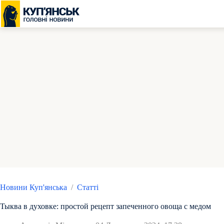
Перейти
до
вмісту
Новини Куп'янська
/
Статті
Тыква в духовке: простой рецепт запеченного овоща с медом