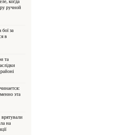
ле, когда
ру ручной
 бої за
ся в
и та
аслідки
 районі
ачинается:
менно эта
и врятували
ла на
ції