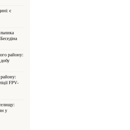
ині: є
альника
Беседіна
кого району:
 добу
 району:
іції FPV-
селищу:
ин у