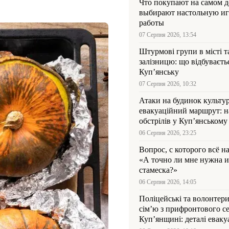
Что покупают на самом де
выбирают настольную иг
работы
07 Серпня 2026, 13:54
Штурмові групи в місті та
залізницю: що відбуваєть
Куп’янську
07 Серпня 2026, 10:32
Атаки на будинок культур
евакуаційний маршрут: н
обстрілів у Куп’янському
06 Серпня 2026, 23:25
Вопрос, с которого всё н
«А точно ли мне нужна и
стамеска?»
06 Серпня 2026, 14:05
Поліцейські та волонтер
сім’ю з прифронтового се
Куп’янщині: деталі евакуа