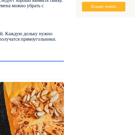
следует хорошо вымыть тыкву.
емена можно убрать с
Більше новин
ной. Каждую дольку нужно
 получатся прямоугольники.