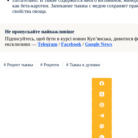
Питательно. В тыкве содержится много витаминов, минера
как бета-каротин. Запекание тыквы с медом сохраняет пра
свойства овоща.
Не пропускайте найважливіше
Підписуйтесь, щоб бути в курсі новин Куп’янська, дивитися фо
ексклюзиви —
Telegram
/
Facebook
/
Google News
#
Рецепт тыквы
#
Рецепти
#
Тыква в духовке