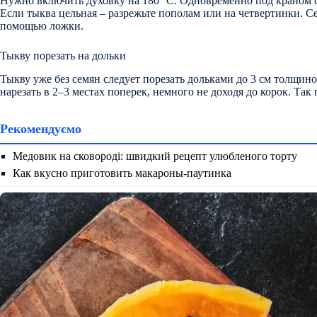
Нужно включить духовку на 180 °С. Одновременно под краном 
Если тыква цельная – разрежьте пополам или на четвертинки. С
помощью ложки.
Тыкву порезать на дольки
Тыкву уже без семян следует порезать дольками до 3 см толщи
нарезать в 2–3 местах поперек, немного не доходя до корок. Так
Рекомендуємо
Медовик на сковороді: швидкий рецепт улюбленого торту
Как вкусно приготовить макароны-паутинка