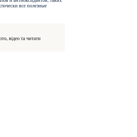
лов и антиоксидантов, таких
ктически все полезные
то, відео та читати