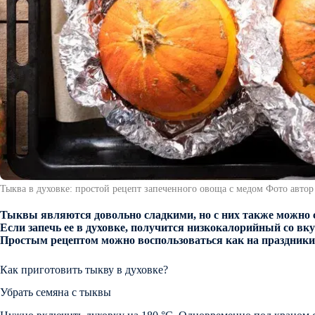
Тыква в духовке: простой рецепт запеченного овоща с медом Фото автор 
Тыквы являются довольно сладкими, но с них также можно с
Если запечь ее в духовке, получится низкокалорийный со вку
Простым рецептом можно воспользоваться как на праздники, 
Как приготовить тыкву в духовке?
Убрать семяна с тыквы