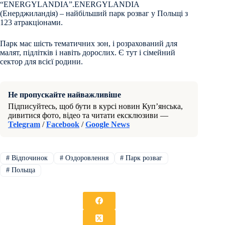
“ENERGYLANDIA”.ENERGYLANDIA
(Енерджиландія) – найбільший парк розваг у Польщі з
123 атракціонами.
Парк має шість тематичних зон, і розрахований для
малят, підлітків і навіть дорослих. Є тут і сімейний
сектор для всієї родини.
Не пропускайте найважливіше
Підписуйтесь, щоб бути в курсі новин Куп’янська,
дивитися фото, відео та читати ексклюзиви —
Telegram
/
Facebook
/
Google News
#
Відпочинок
#
Оздоровлення
#
Парк розваг
#
Польща