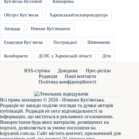
Куп'янськ-Вузловий
Ківшарівка
Обстріл Купʼянськ
Харківськаобласнапрокуратура
Авіаудар
Новини Куп'янщини
Евакуація Купʼянськ
Постраждалі
Шевченкове
Колаборанти
ДСНС у Харківській області
Діти
RSS-стрічка
Довідник
Прес-релізи
Редакція
Наші контакти
Політика конфіденційності
Всі права захищено © 2026 - Новини Куп'янська.
Редакція не завжди поділяє погляди та думки авторів
публікацій. Редакція не несе відповідальності за
інформацію, що міститься в рекламних оголошеннях.
Використання будь-яких матеріалів, розміщених на
порталі, дозволяється за умови посилання на
kupyansk.com.ua
. Сайт містить контент, призначений для
повнолітніх осіб, які досягли 21-річного віку.