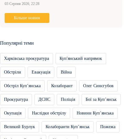
03 Серпня 2026, 22:28
Більше новин
Популярні теми
Харківська прокуратура
Куп'янський напрямок
Обстріли
Евакуація
Війна
Обстріл Купʼянська
Колаборант
Олег Синєгубов
Прокуратура
ДСНС
Поліція
Бої за Купʼянськ
Окупація
Наслідки обстрілу
Новини Купʼянська
Великий Бурлук
Колаборанти Купʼянськ
Пожежа