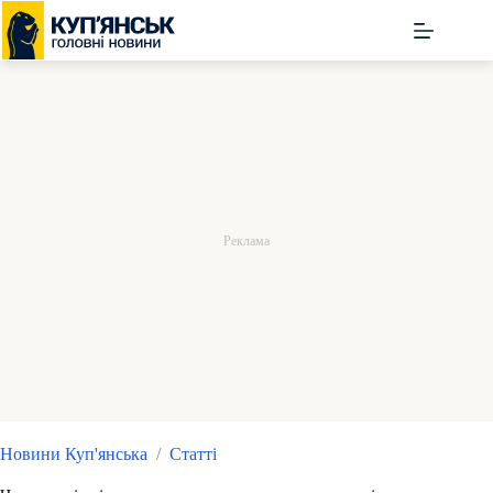
Перейти
до
вмісту
Новини Куп'янська
/
Статті