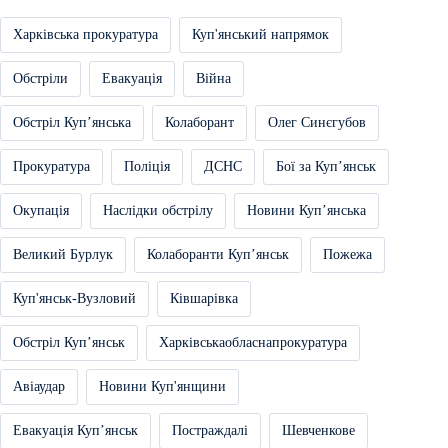
Харківська прокуратура
Куп'янський напрямок
Обстріли
Евакуація
Війна
Обстріл Купʼянська
Колаборант
Олег Синєгубов
Прокуратура
Поліція
ДСНС
Бої за Купʼянськ
Окупація
Наслідки обстрілу
Новини Купʼянська
Великий Бурлук
Колаборанти Купʼянськ
Пожежа
Куп'янськ-Вузловий
Ківшарівка
Обстріл Купʼянськ
Харківськаобласнапрокуратура
Авіаудар
Новини Куп'янщини
Евакуація Купʼянськ
Постраждалі
Шевченкове