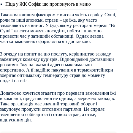
Піца у ЖК Софія: що пропонують в меню
Також важливим фактором є висока якість сервісу. Суші,
роли та інші японські страви – це їжа, яку часто
замовляють на винос. У будь-якому ресторані мережі “Ві
Суші” клієнти можуть посидіти, поїсти і приємно
провести час у затишній обстановці. Однак левова
частка замовлень оформляється з доставкою.
З огляду на попит на цю послугу, керівництво закладу
забезпечує команду кур’єрів. Відповідальні доставщики
розвозять їжу на вказані адреси максимально
оперативно. А її надійне пакування в термоконтейнери
зберігає оптимальну температуру страв до моменту
подачі на стіл.
Додатково хочеться згадати про переваги замовлення їжі
в компанії, представленої не одним, а мережею закладів.
Така організація має значний торговий оборот і
закуповує продукти оптовими партіями. Це сприяє
зменшенню собівартості готових страв, а отже, і
відпускних цін.