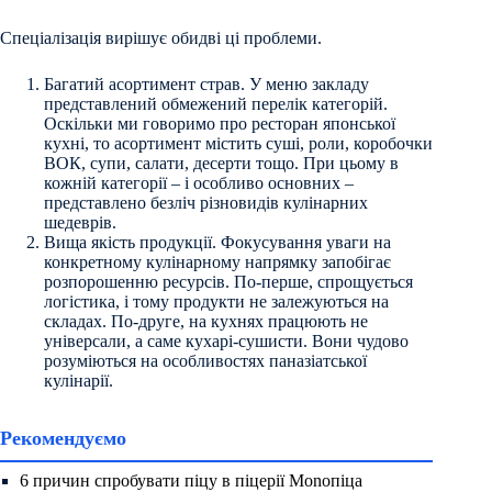
Спеціалізація вирішує обидві ці проблеми.
Багатий асортимент страв. У меню закладу
представлений обмежений перелік категорій.
Оскільки ми говоримо про ресторан японської
кухні, то асортимент містить суші, роли, коробочки
ВОК, супи, салати, десерти тощо. При цьому в
кожній категорії – і особливо основних –
представлено безліч різновидів кулінарних
шедеврів.
Вища якість продукції. Фокусування уваги на
конкретному кулінарному напрямку запобігає
розпорошенню ресурсів. По-перше, спрощується
логістика, і тому продукти не залежуються на
складах. По-друге, на кухнях працюють не
універсали, а саме кухарі-сушисти. Вони чудово
розуміються на особливостях паназіатської
кулінарії.
Рекомендуємо
6 причин спробувати піцу в піцерії Monoпіца