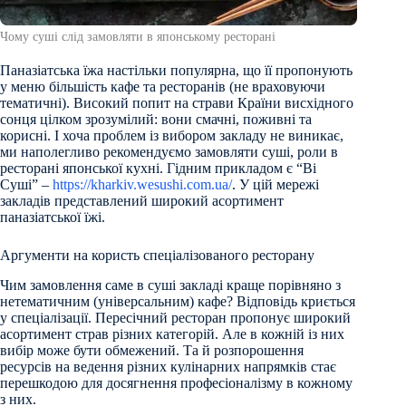
Чому суші слід замовляти в японському ресторані
Паназіатська їжа настільки популярна, що її пропонують
у меню більшість кафе та ресторанів (не враховуючи
тематичні). Високий попит на страви Країни висхідного
сонця цілком зрозумілий: вони смачні, поживні та
корисні. І хоча проблем із вибором закладу не виникає,
ми наполегливо рекомендуємо замовляти суші, роли в
ресторані японської кухні. Гідним прикладом є “Ві
Суші” –
https://kharkiv.wesushi.com.ua/
. У цій мережі
закладів представлений широкий асортимент
паназіатської їжі.
Аргументи на користь спеціалізованого ресторану
Чим замовлення саме в суші закладі краще порівняно з
нетематичним (універсальним) кафе? Відповідь криється
у спеціалізації. Пересічний ресторан пропонує широкий
асортимент страв різних категорій. Але в кожній із них
вибір може бути обмежений. Та й розпорошення
ресурсів на ведення різних кулінарних напрямків стає
перешкодою для досягнення професіоналізму в кожному
з них.