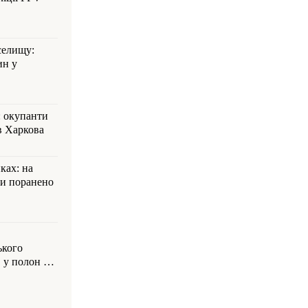
селищу:
ин у
: окупанти
в Харкова
ках: на
ли поранено
ького
 у полон на