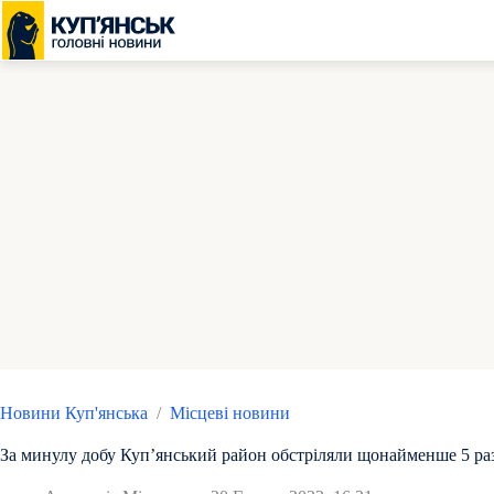
Перейти
до
вмісту
Новини Куп'янська
/
Місцеві новини
За минулу добу Купʼянський район обстріляли щонайменше 5 ра