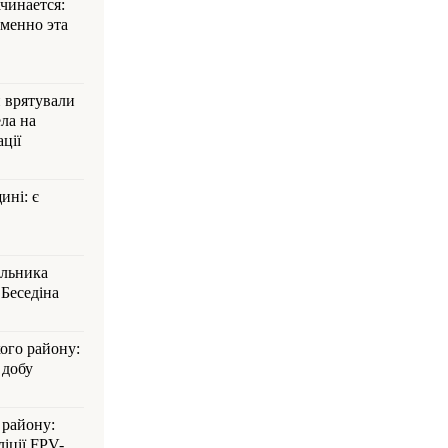
ачинается:
менно эта
и врятували
ла на
ції
ині: є
альника
Беседіна
кого району:
 добу
 району:
іції FPV-