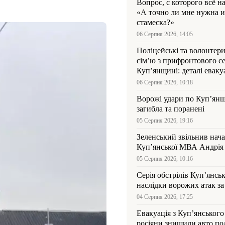
Вопрос, с которого всё н
«А точно ли мне нужна и
стамеска?»
06 Серпня 2026, 14:05
Поліцейські та волонтер
сім’ю з прифронтового се
Куп’янщині: деталі евакуа
06 Серпня 2026, 10:18
Ворожі удари по Куп’янщ
загибла та поранені
05 Серпня 2026, 19:16
Зеленський звільнив нач
Купʼянської МВА Андрія 
05 Серпня 2026, 10:16
Серія обстрілів Куп’янсь
наслідки ворожих атак за
04 Серпня 2026, 17:25
Евакуація з Куп’янського
росіяни знищили авто пол