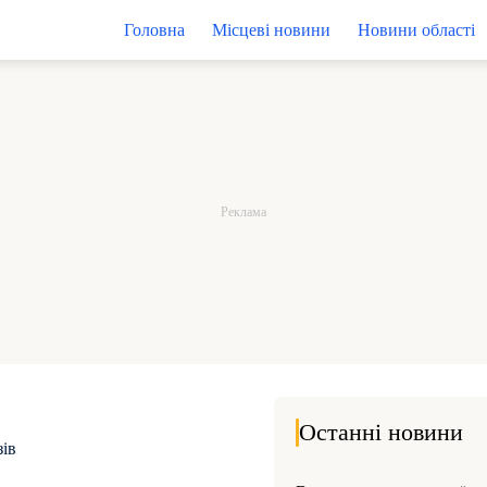
Головна
Місцеві новини
Новини області
Останні новини
зів