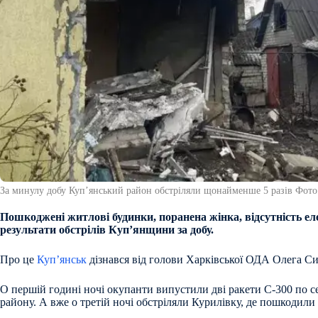
За минулу добу Купʼянський район обстріляли щонайменше 5 разів Фото: 
Пошкоджені житлові будинки, поранена жінка, відсутність е
результати обстрілів Купʼянщини за добу.
Про це
Куп’янськ
дізнався від голови Харківської ОДА Олега С
О першій годині ночі окупанти випустили дві ракети С-300 по 
району. А вже о третій ночі обстріляли Курилівку, де пошкодил