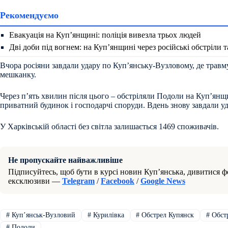
Рекомендуємо
Евакуація на Куп’янщині: поліція вивезла трьох людей
Дві доби під вогнем: на Куп’янщині через російські обстріли 
Вчора росіяни завдали удару по Купʼянську-Вузловому, де травм
мешканку.
Через пʼять хвилин після цього – обстріляли Подоли на Купʼянщ
приватний будинок і господарчі споруди. Вдень знову завдали у
У Харківській області без світла залишається 1469 споживачів.
Не пропускайте найважливіше
Підписуйтесь, щоб бути в курсі новин Куп’янська, дивитися фо
ексклюзиви —
Telegram
/
Facebook
/
Google News
#
Куп’янськ-Вузловий
#
Курилівка
#
Обстрел Купянск
#
Обстр
#
Подоли