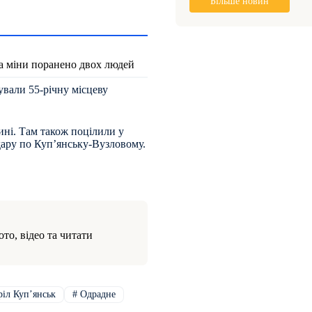
Більше новин
та міни поранено двох людей
ували 55-річну місцеву
ині. Там також поцілили у
дару по Купʼянську-Вузловому.
то, відео та читати
іл Купʼянськ
#
Одрадне