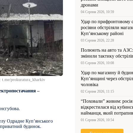
дронами
04 Серпня 2026, 10:59
Удар по прифронтовому 
росіяни обстріляли магаз
Куп’янському районі
03 Серпня 2026, 22:28
Полюють на авто та АЗС
змінили тактику обстрілі
03 Серпня 2026, 10:08
Удар по магазину й будин
Куп’янщині через обстрі
t.me/prokuratura_kharkiv
чоловіка
лектропостачання –
02 Серпня 2026, 11:15
“Поховали” живим: росія
відкрестилася від кубинс
инєгубова.
найманця, який потрапив
Куп’янщині
01 Серпня 2026, 10:54
селу Одрадне Купʼянського
и приватний будинок.