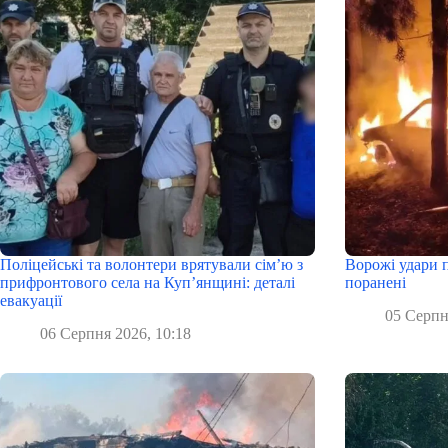
Поліцейські та волонтери врятували сім’ю з
Ворожі удари п
прифронтового села на Куп’янщині: деталі
поранені
евакуації
05 Серпн
06 Серпня 2026, 10:18