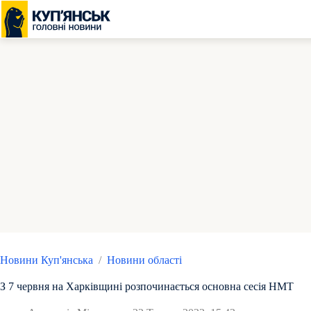
Перейти
до
вмісту
Новини Куп'янська
/
Новини області
З 7 червня на Харківщині розпочинається основна сесія НМТ