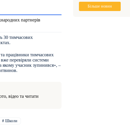
Більше новин
іжнародних партнерів
ть 30 тимчасових
нктах.
 та працівники тимчасових
 вже перевіряли системи
на якому учасник зупинився», –
Литвинов.
то, відео та читати
#
Школи