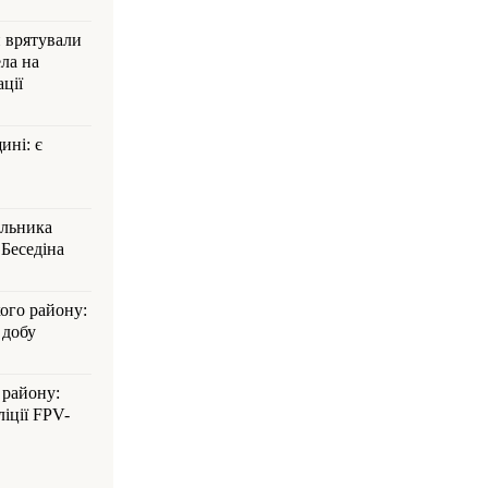
и врятували
ла на
ції
ині: є
альника
Беседіна
кого району:
 добу
 району:
іції FPV-