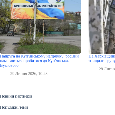
Напруга на Куп’янському напрямку: росіяни
На Харківщині
намагаються пробитися до Куп’янська-
знищили групу
Вузлового
28 Липня
29 Липня 2026, 10:23
Новини партнерів
Популярні теми