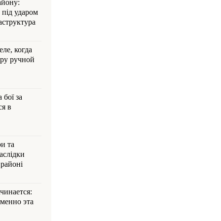
айону:
 під ударом
аструктура
ле, когда
ру ручной
 бої за
ся в
и та
аслідки
 районі
ачинается:
менно эта