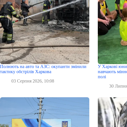
Полюють на авто та АЗС: окупанти змінили
У Харкові юни
тактику обстрілів Харкова
навчають мінн
полі
03 Серпня 2026, 10:08
30 Липня