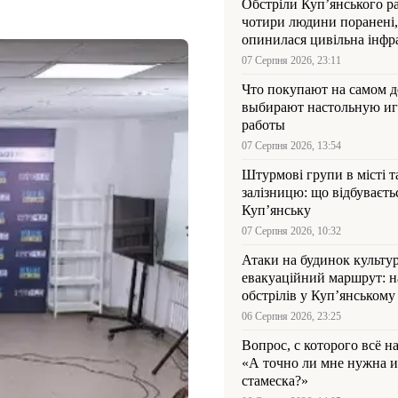
Обстріли Куп’янського р
чотири людини поранені,
опинилася цивільна інфр
07 Серпня 2026, 23:11
Что покупают на самом де
выбирают настольную иг
работы
07 Серпня 2026, 13:54
Штурмові групи в місті та
залізницю: що відбуваєть
Куп’янську
07 Серпня 2026, 10:32
Атаки на будинок культур
евакуаційний маршрут: н
обстрілів у Куп’янському
06 Серпня 2026, 23:25
Вопрос, с которого всё н
«А точно ли мне нужна и
стамеска?»