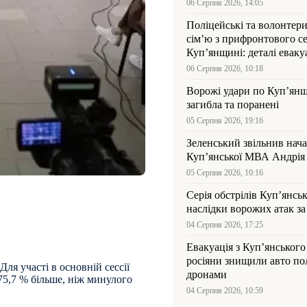
06 Серпня 2026, 14:05
Поліцейські та волонтер
сім’ю з прифронтового се
Куп’янщині: деталі евакуа
06 Серпня 2026, 10:18
Ворожі удари по Куп’янщ
загибла та поранені
05 Серпня 2026, 19:16
Зеленський звільнив нач
Купʼянської МВА Андрія 
05 Серпня 2026, 10:16
Серія обстрілів Куп’янсь
наслідки ворожих атак за
04 Серпня 2026, 17:25
Евакуація з Куп’янського
росіяни знищили авто пол
Для участі в основній сессії
дронами
 75,7 % більше, ніж минулого
04 Серпня 2026, 10:59