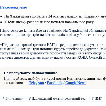
Рекомендуємо
На Харківщині відновлять 34 освітні заклади за підтримки м
У Куп’янську розповіли про початок навчального року
Підготовка до іспитів йде за графіком. На Харківщині обладнаю
екзаменаційних центрів на базі закладів освіти у 9 населених пу
«Під час повітряної тривоги НМТ перериватиметься, а учасники
екзаменаційних центрів повинні будуть перейти до укриттів. Ми
тестування і вони дозволяють розпочати завдання з того місця, 
зазначає директор Департаменту науки і освіти ХОВА Олексій 
Не пропускайте найважливіше
Підписуйтесь, щоб бути в курсі новин Куп’янська, дивитися фо
ексклюзиви —
Telegram
/
Facebook
/
Google News
#
Випускники
#
Національний мультипредметний тест
#
НМТ