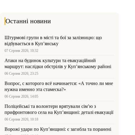
Останні новини
Штурмові групи в місті та бої за залізницю: що
відбувається в Куп’янську
07 Серпня 2026, 10:32
Атаки на будинок культури та евакуаційний
маршрут: наслідки обстрілів у Куп’янському районі
06 Серпня 2026, 23:25
Вопрос, с которого всё начинается: «А точно ли мне
нужна именно эта стамеска?»
06 Серпня 2026, 14:05
Поліцейські та волонтери врятували сім’ю з
прифронтового села на Куп’янщині: деталі евакуації
06 Серпня 2026, 10:18
Ворожі удари по Куп’янщині: є загибла та поранені