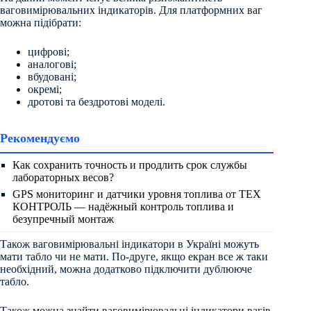
ваговимірювальних індикаторів. Для платформних ваг
можна підібрати:
цифрові;
аналогові;
вбудовані;
окремі;
дротові та бездротові моделі.
Рекомендуємо
Как сохранить точность и продлить срок службы
лабораторных весов?
GPS мониторинг и датчики уровня топлива от ТЕХ
КОНТРОЛЬ — надёжный контроль топлива и
безупречный монтаж
Також ваговимірювальні індикатори в Україні можуть
мати табло чи не мати. По-друге, якщо екран все ж таки
необхідний, можна додатково підключити дублююче
табло.
Також можна знайти ваговимірювальні індикатори вагів