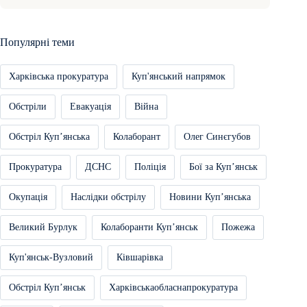
Популярні теми
Харківська прокуратура
Куп'янський напрямок
Обстріли
Евакуація
Війна
Обстріл Купʼянська
Колаборант
Олег Синєгубов
Прокуратура
ДСНС
Поліція
Бої за Купʼянськ
Окупація
Наслідки обстрілу
Новини Купʼянська
Великий Бурлук
Колаборанти Купʼянськ
Пожежа
Куп'янськ-Вузловий
Ківшарівка
Обстріл Купʼянськ
Харківськаобласнапрокуратура