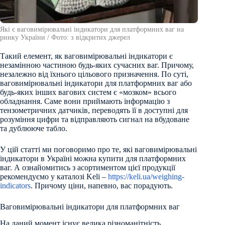
Які є ваговимірювальні індикатори для платформних ваг на
ринку України / Фото: з відкритих джерел
Такий елемент, як ваговимірювальні індикатори є
незамінною частиною будь-яких сучасних ваг. Причому,
незалежно від їхнього цільового призначення. По суті,
ваговимірювальні індикатори для платформних ваг або
будь-яких інших вагових систем є «мозком» всього
обладнання. Саме вони приймають інформацію з
тензометричних датчиків, переводять її в доступні для
розуміння цифри та відправляють сигнал на вбудоване
та дублююче табло.
У цій статті ми поговоримо про те, які ваговимірювальні
індикатори в Україні можна купити для платформних
ваг. А ознайомитись з асортиментом цієї продукції
рекомендуємо у каталозі Keli –
https://keli.ua/weighing-
indicators
. Причому ціни, напевно, вас порадують.
Ваговимірювальні індикатори для платформних ваг
На даний момент існує велика різноманітність