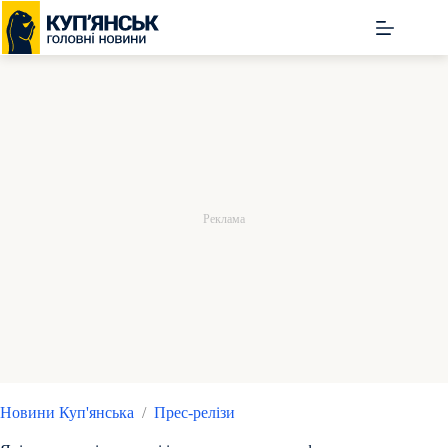
Перейти
до
вмісту
Новини Куп'янська
/
Прес-релізи