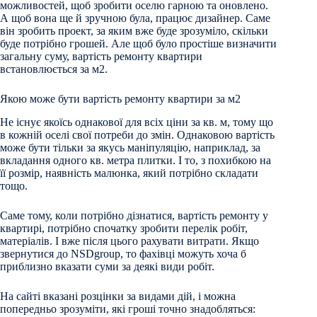
можливостей, щоб зробити оселю гарною та оновлено.
А щоб вона ще й зручною була, працює дизайнер. Саме
він зробить проект, за яким вже буде зрозуміло, скільки
буде потрібно грошей. Але щоб було простіше визначити
загальну суму, вартість ремонту квартири
встановлюється за м2.
Якою може бути вартість ремонту квартири за м2
Не існує якоїсь однакової для всіх ціни за кв. м, тому що
в кожній оселі свої потреби до змін. Однаковою вартість
може бути тільки за якусь маніпуляцію, наприклад, за
вкладання одного кв. метра плитки. І то, з похибкою на
її розмір, наявність малюнка, який потрібно складати
тощо.
Саме тому, коли потрібно дізнатися, вартість ремонту у
квартирі, потрібно спочатку зробити перелік робіт,
матеріалів. І вже після цього рахувати витрати. Якщо
звернутися до NSDgroup, то фахівці можуть хоча б
приблизно вказати суми за деякі види робіт.
На сайті вказані розцінки за видами дій, і можна
попередньо зрозуміти, які гроші точно знадобляться: