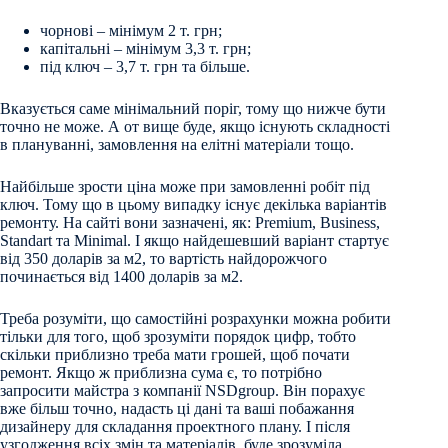
чорнові – мінімум 2 т. грн;
капітальні – мінімум 3,3 т. грн;
під ключ – 3,7 т. грн та більше.
Вказується саме мінімальний поріг, тому що нижче бути
точно не може. А от вище буде, якщо існують складності
в плануванні, замовлення на елітні матеріали тощо.
Найбільше зрости ціна може при замовленні робіт під
ключ. Тому що в цьому випадку існує декілька варіантів
ремонту. На сайті вони зазначені, як: Premium, Business,
Standart та Minimal. І якщо найдешевший варіант стартує
від 350 доларів за м2, то вартість найдорожчого
починається від 1400 доларів за м2.
Треба розуміти, що самостійні розрахунки можна робити
тільки для того, щоб зрозуміти порядок цифр, тобто
скільки приблизно треба мати грошей, щоб почати
ремонт. Якщо ж приблизна сума є, то потрібно
запросити майстра з компанії NSDgroup. Він порахує
вже більш точно, надасть ці дані та ваші побажання
дизайнеру для складання проектного плану. І після
узгодження всіх змін та матеріалів, буде зрозуміла