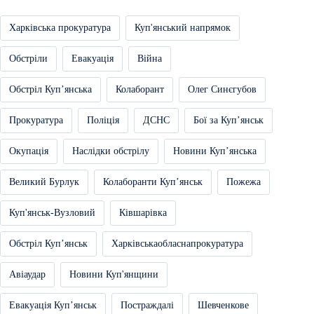
Харківська прокуратура
Куп'янський напрямок
Обстріли
Евакуація
Війна
Обстріл Купʼянська
Колаборант
Олег Синєгубов
Прокуратура
Поліція
ДСНС
Бої за Купʼянськ
Окупація
Наслідки обстрілу
Новини Купʼянська
Великий Бурлук
Колаборанти Купʼянськ
Пожежа
Куп'янськ-Вузловий
Ківшарівка
Обстріл Купʼянськ
Харківськаобласнапрокуратура
Авіаудар
Новини Куп'янщини
Евакуація Купʼянськ
Постраждалі
Шевченкове