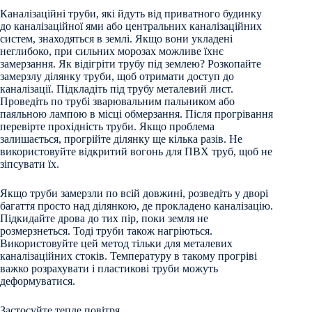
Каналізаційні труби, які йдуть від приватного будинку
до каналізаційної ями або центральних каналізаційних
систем, знаходяться в землі. Якщо вони укладені
неглибоко, при сильних морозах можливе їхнє
замерзання. Як відігріти трубу під землею? Розкопайте
замерзлу ділянку труби, щоб отримати доступ до
каналізації. Підкладіть під трубу металевий лист.
Проведіть по трубі зварювальним пальником або
паяльною лампою в місці обмерзання. Після прогрівання
перевірте прохідність труби. Якщо проблема
залишається, прогрійте ділянку ще кілька разів. Не
використовуйте відкритий вогонь для ПВХ труб, щоб не
зіпсувати їх.
Якщо труби замерзли по всій довжині, розведіть у дворі
багаття просто над ділянкою, де прокладено каналізацію.
Підкидайте дрова до тих пір, поки земля не
розмерзнеться. Тоді труби також нагріються.
Використовуйте цей метод тільки для металевих
каналізаційних стоків. Температуру в такому прогріві
важко розрахувати і пластикові труби можуть
деформуватися.
Застосуйте тепле повітря