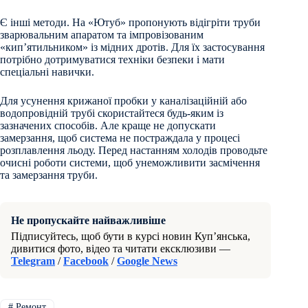
Є інші методи. На «Ютуб» пропонують відігріти труби
зварювальним апаратом та імпровізованим
«кип’ятильником» із мідних дротів. Для їх застосування
потрібно дотримуватися техніки безпеки і мати
спеціальні навички.
Для усунення крижаної пробки у каналізаційній або
водопровідній трубі скористайтеся будь-яким із
зазначених способів. Але краще не допускати
замерзання, щоб система не постраждала у процесі
розплавлення льоду. Перед настанням холодів проводьте
очисні роботи системи, щоб унеможливити засмічення
та замерзання труби.
Не пропускайте найважливіше
Підписуйтесь, щоб бути в курсі новин Куп’янська,
дивитися фото, відео та читати ексклюзиви —
Telegram
/
Facebook
/
Google News
#
Ремонт