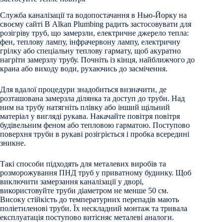
Служба каналізації та водопостачання в Нью-Йорку на
своєму сайті В Alkan Plumbing радить застосовувати для
розігріву труб, що замерзли, електричне джерело тепла:
фен, теплову лампу, інфрачервону лампу, електричну
грілку або спеціальну теплову гармату, щоб акуратно
нагріти замерзлу трубу. Почніть із кінця, найближчого до
крана або виходу води, рухаючись до засмічення.
Для вдалої процедури знадобиться визначити, де
розташована замерзла ділянка та доступ до труби. Над
ним на трубу натягніть плівку або інший щільний
матеріал у вигляді рукава. Накачайте повітря повітря
будівельним феном або тепловою гарматою. Поступово
поверхня труби в рукаві розігріється і пробка всередині
зникне.
Такі способи підходять для металевих виробів та
розморожування ПНД труб у приватному будинку. Щоб
виключити замерзання каналізації у дворі,
використовуйте труби діаметром не менше 50 см.
Високу стійкість до температурних перепадів мають
поліетиленові труби. Їх нескладний монтаж та тривала
експлуатація поступово витісняє металеві аналоги.