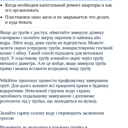
Когда необходим капитальный ремонт квартиры и как
его организовать
Пластиковое окно заело и не закрывается: что делать
и куда бежать
Якщо до труби є доступ, обмотайте замерзлу ділянку
ганчіркою і полийте зверху окропом із чайника або
відра. Лійте воду, доки труба не відігріється. Можете
залити окроп усередину труби, використовуючи гнучкий
шланг і лійку. Такий спосіб підходить для металевих
труб. У пластикову трубу вливайте окріп через трубу
меншого діаметра. Але це вийде, якщо замерзла труба
пряма і можна вставити всередину іншу трубу.
WikiHow пропонує провести профілактику замерзання
труб. Для цього залиште всі працюючі крани в будинку
відкритими. Невеликий струмок води з крана
запобіжить подальшому замерзанню і допоможе
розтопити лід у трубах, що знаходяться на вулиці.
Залийте гарячу солону воду і переверніть засмічення
тросом
Визначити де знаходиться крижана пробка в