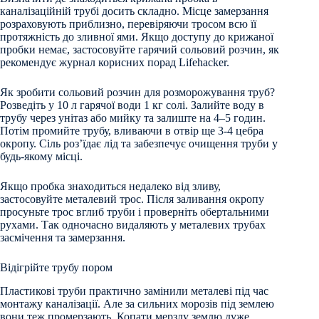
каналізаційній трубі досить складно. Місце замерзання
розраховують приблизно, перевіряючи тросом всю її
протяжність до зливної ями. Якщо доступу до крижаної
пробки немає, застосовуйте гарячий сольовий розчин, як
рекомендує журнал корисних порад Lifehacker.
Як зробити сольовий розчин для розморожування труб?
Розведіть у 10 л гарячої води 1 кг солі. Залийте воду в
трубу через унітаз або мийку та залиште на 4–5 годин.
Потім промийте трубу, вливаючи в отвір ще 3-4 цебра
окропу. Сіль роз’їдає лід та забезпечує очищення труби у
будь-якому місці.
Якщо пробка знаходиться недалеко від зливу,
застосовуйте металевий трос. Після заливання окропу
просуньте трос вглиб труби і проверніть обертальними
рухами. Так одночасно видаляють у металевих трубах
засмічення та замерзання.
Відігрійте трубу пором
Пластикові труби практично замінили металеві під час
монтажу каналізації. Але за сильних морозів під землею
вони теж промерзають. Копати мерзлу землю дуже