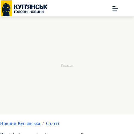
Перейти
до
вмісту
Новини Куп'янська
/
Статті