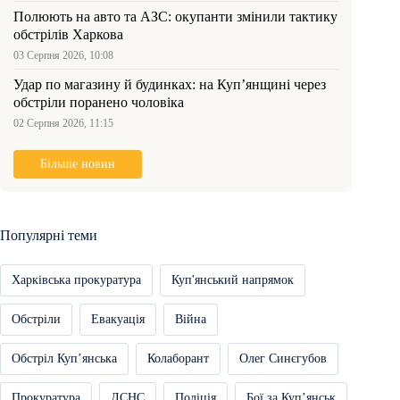
Полюють на авто та АЗС: окупанти змінили тактику
обстрілів Харкова
03 Серпня 2026, 10:08
Удар по магазину й будинках: на Куп’янщині через
обстріли поранено чоловіка
02 Серпня 2026, 11:15
Більше новин
Популярні теми
Харківська прокуратура
Куп'янський напрямок
Обстріли
Евакуація
Війна
Обстріл Купʼянська
Колаборант
Олег Синєгубов
Прокуратура
ДСНС
Поліція
Бої за Купʼянськ