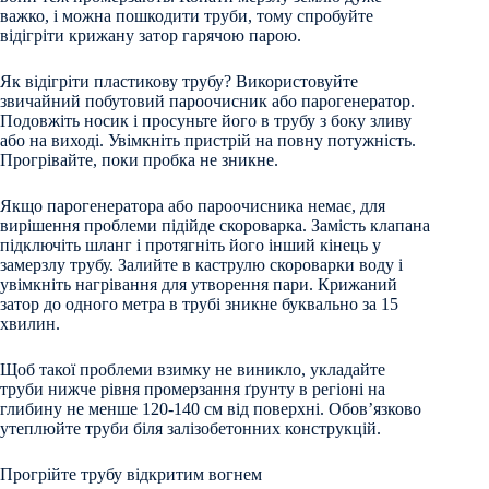
важко, і можна пошкодити труби, тому спробуйте
відігріти крижану затор гарячою парою.
Як відігріти пластикову трубу? Використовуйте
звичайний побутовий пароочисник або парогенератор.
Подовжіть носик і просуньте його в трубу з боку зливу
або на виході. Увімкніть пристрій на повну потужність.
Прогрівайте, поки пробка не зникне.
Якщо парогенератора або пароочисника немає, для
вирішення проблеми підійде скороварка. Замість клапана
підключіть шланг і протягніть його інший кінець у
замерзлу трубу. Залийте в каструлю скороварки воду і
увімкніть нагрівання для утворення пари. Крижаний
затор до одного метра в трубі зникне буквально за 15
хвилин.
Щоб такої проблеми взимку не виникло, укладайте
труби нижче рівня промерзання ґрунту в регіоні на
глибину не менше 120-140 см від поверхні. Обов’язково
утеплюйте труби біля залізобетонних конструкцій.
Прогрійте трубу відкритим вогнем