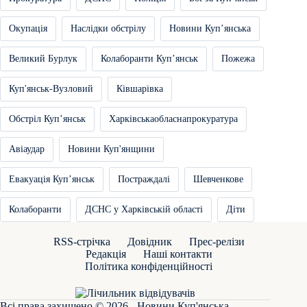
Окупація
Наслідки обстрілу
Новини Купʼянська
Великий Бурлук
Колаборанти Купʼянськ
Пожежа
Куп'янськ-Вузловий
Ківшарівка
Обстріл Купʼянськ
Харківськаобласнапрокуратура
Авіаудар
Новини Куп'янщини
Евакуація Купʼянськ
Постраждалі
Шевченкове
Колаборанти
ДСНС у Харківській області
Діти
RSS-стрічка
Довідник
Прес-релізи
Редакція
Наші контакти
Політика конфіденційності
Всі права захищено © 2026 - Новини Куп'янська.