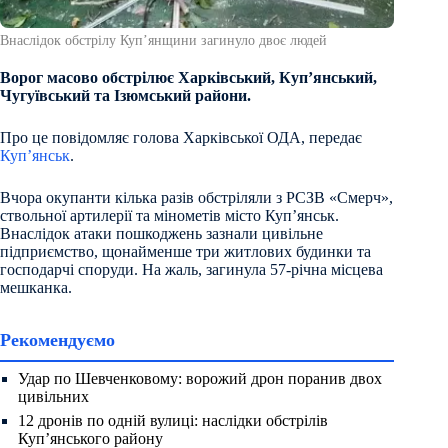
Внаслідок обстрілу Купʼянщини загинуло двоє людей
Ворог масово обстрілює Харківський, Купʼянський,
Чугуївський та Ізюмський райони.
Про це повідомляє голова Харківської ОДА, передає
Куп’янськ
.
Вчора окупанти кілька разів обстріляли з РСЗВ «Смерч»,
ствольної артилерії та мінометів місто Купʼянськ.
Внаслідок атаки пошкоджень зазнали цивільне
підприємство, щонайменше три житлових будинки та
господарчі споруди. На жаль, загинула 57-річна місцева
мешканка.
Рекомендуємо
Удар по Шевченковому: ворожий дрон поранив двох
цивільних
12 дронів по одній вулиці: наслідки обстрілів
Куп’янського району