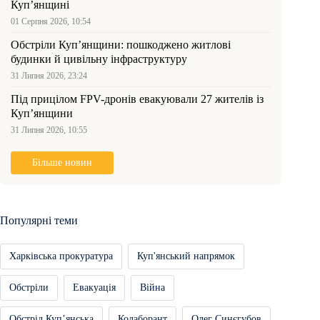
Куп’янщині
01 Серпня 2026, 10:54
Обстріли Куп’янщини: пошкоджено житлові
будинки й цивільну інфраструктуру
31 Липня 2026, 23:24
Під прицілом FPV-дронів евакуювали 27 жителів із
Куп’янщини
31 Липня 2026, 10:55
Більше новин
Популярні теми
Харківська прокуратура
Куп'янський напрямок
Обстріли
Евакуація
Війна
Обстріл Купʼянська
Колаборант
Олег Синєгубов