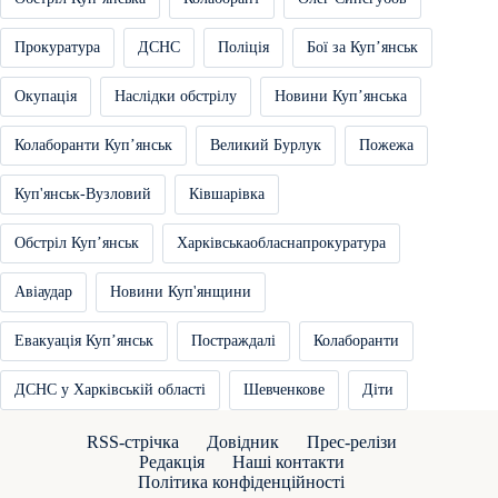
Прокуратура
ДСНС
Поліція
Бої за Купʼянськ
Окупація
Наслідки обстрілу
Новини Купʼянська
Колаборанти Купʼянськ
Великий Бурлук
Пожежа
Куп'янськ-Вузловий
Ківшарівка
Обстріл Купʼянськ
Харківськаобласнапрокуратура
Авіаудар
Новини Куп'янщини
Евакуація Купʼянськ
Постраждалі
Колаборанти
ДСНС у Харківській області
Шевченкове
Діти
RSS-стрічка
Довідник
Прес-релізи
Редакція
Наші контакти
Політика конфіденційності