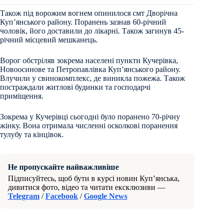
Також під ворожим вогнем опинилося смт Дворічна
Купʼянського району. Поранень зазнав 60-річний
чоловік, його доставили до лікарні. Також загинув 45-
річний місцевий мешканець.
Ворог обстріляв зокрема населені пункти Кучерівка,
Новоосинове та Петропавлівка Купʼянського району.
Влучили у свинокомплекс, де виникла пожежа. Також
постраждали житлові будинки та господарчі
приміщення.
Зокрема у Кучерівці сьогодні було поранено 70-річну
жінку. Вона отримала численні осколкові поранення
тулубу та кінцівок.
Не пропускайте найважливіше
Підписуйтесь, щоб бути в курсі новин Куп’янська,
дивитися фото, відео та читати ексклюзиви —
Telegram
/
Facebook
/
Google News