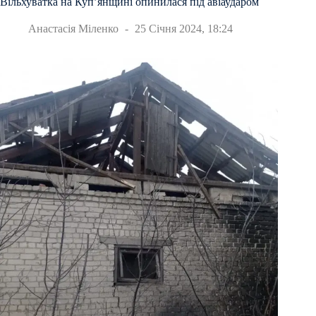
Вільхуватка на Купʼянщині опинилася під авіаударом
Анастасія Міленко
25 Січня 2024, 18:24