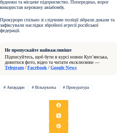
будинки та місцеве підприємство. Попередньо, ворог
використав керовану авіабомбу.
Прокурори спільно зі слідчими поліції зібрали докази та
зафіксували наслідки збройної агресії російської
федерації.
Не пропускайте найважливіше
Підписуйтесь, щоб бути в курсі новин Куп’янська,
дивитися фото, відео та читати ексклюзиви —
Telegram
/
Facebook
/
Google News
#
Авіаудари
#
Вільхуватка
#
Прокуратура