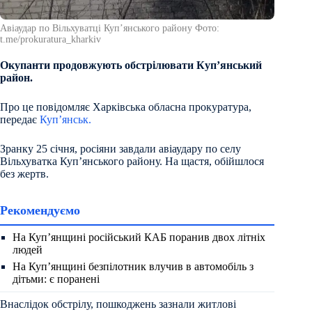
Авіаудар по Вільхуватці Купʼянського району Фото:
t.me/prokuratura_kharkiv
Окупанти продовжують обстрілювати Купʼянський
район.
Про це повідомляє Харківська обласна прокуратура,
передає
Куп’янськ.
Зранку 25 січня, росіяни завдали авіаудару по селу
Вільхуватка Купʼянського району. На щастя, обійшлося
без жертв.
Рекомендуємо
На Куп’янщині російський КАБ поранив двох літніх
людей
На Куп’янщині безпілотник влучив в автомобіль з
дітьми: є поранені
Внаслідок обстрілу, пошкоджень зазнали житлові