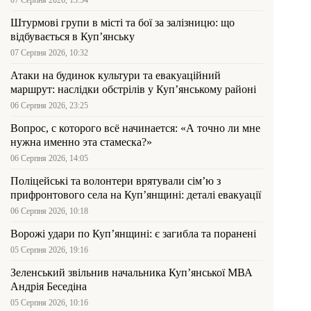
Штурмові групи в місті та бої за залізницю: що
відбувається в Куп’янську
07 Серпня 2026, 10:32
Атаки на будинок культури та евакуаційний
маршрут: наслідки обстрілів у Куп’янському районі
06 Серпня 2026, 23:25
Вопрос, с которого всё начинается: «А точно ли мне
нужна именно эта стамеска?»
06 Серпня 2026, 14:05
Поліцейські та волонтери врятували сім’ю з
прифронтового села на Куп’янщині: деталі евакуації
06 Серпня 2026, 10:18
Ворожі удари по Куп’янщині: є загибла та поранені
05 Серпня 2026, 19:16
Зеленський звільнив начальника Купʼянської МВА
Андрія Беседіна
05 Серпня 2026, 10:16