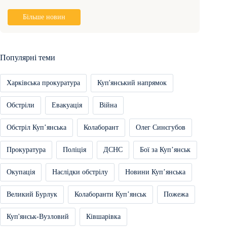
Більше новин
Популярні теми
Харківська прокуратура
Куп'янський напрямок
Обстріли
Евакуація
Війна
Обстріл Купʼянська
Колаборант
Олег Синєгубов
Прокуратура
Поліція
ДСНС
Бої за Купʼянськ
Окупація
Наслідки обстрілу
Новини Купʼянська
Великий Бурлук
Колаборанти Купʼянськ
Пожежа
Куп'янськ-Вузловий
Ківшарівка