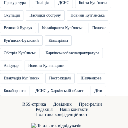
Прокуратура
Поліція
ДСНС
Бої за Купʼянськ
Окупація
Наслідки обстрілу
Новини Купʼянська
Великий Бурлук
Колаборанти Купʼянськ
Пожежа
Куп'янськ-Вузловий
Ківшарівка
Обстріл Купʼянськ
Харківськаобласнапрокуратура
Авіаудар
Новини Куп'янщини
Евакуація Купʼянськ
Постраждалі
Шевченкове
Колаборанти
ДСНС у Харківській області
Діти
RSS-стрічка
Довідник
Прес-релізи
Редакція
Наші контакти
Політика конфіденційності