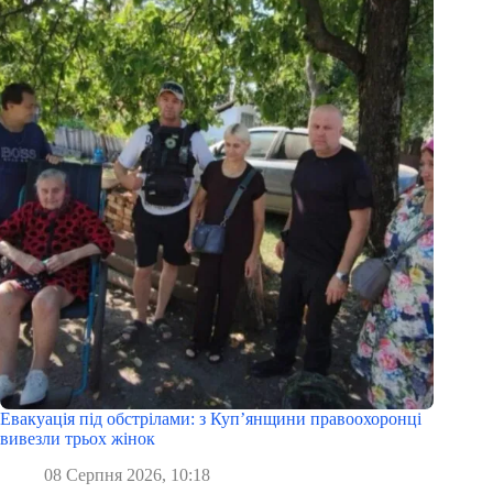
Евакуація під обстрілами: з Куп’янщини правоохоронці
вивезли трьох жінок
08 Серпня 2026, 10:18