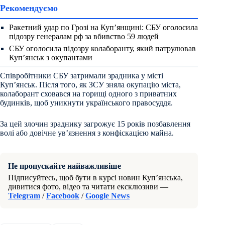
Рекомендуємо
Ракетний удар по Грозі на Куп’янщині: СБУ оголосила
підозру генералам рф за вбивство 59 людей
СБУ оголосила підозру колаборанту, який патрулював
Куп’янськ з окупантами
Співробітники СБУ затримали зрадника у місті
Куп’янськ. Після того, як ЗСУ зняла окупацію міста,
колаборант сховався на горищі одного з приватних
будинків, щоб уникнути українського правосуддя.
За цей злочин зраднику загрожує 15 років позбавлення
волі або довічне ув’язнення з конфіскацією майна.
Не пропускайте найважливіше
Підписуйтесь, щоб бути в курсі новин Куп’янська,
дивитися фото, відео та читати ексклюзиви —
Telegram
/
Facebook
/
Google News