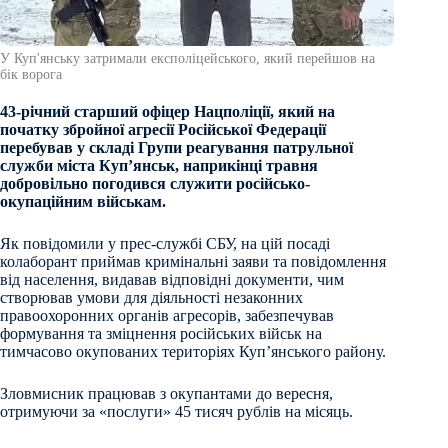
У Куп'янську затримали експоліцейського, який перейшов на
бік ворога
43-річний старший офіцер Нацполіції, який на
початку збройної агресії Російської Федерації
перебував у складі Групи реагування патрульної
служби міста Куп’янськ, наприкінці травня
добровільно погодився служити російсько-
окупаційним військам.
Як повідомили у прес-службі СБУ, на цій посаді
колаборант приймав кримінальні заяви та повідомлення
від населення, видавав відповідні документи, чим
створював умови для діяльності незаконних
правоохоронних органів агресорів, забезпечував
формування та зміцнення російських військ на
тимчасово окупованих територіях Куп’янського району.
Зловмисник працював з окупантами до вересня,
отримуючи за «послуги» 45 тисяч рублів на місяць.