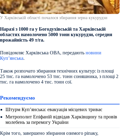
У Харківській області почалося збирання зерна кукурудзи
Наразі з 1000 га у Богодухівській та Харківській
областях намолочено 5000 тонн кукурудзи, середня
врожайність 49 т/га.
Повідомляє Харківська ОВА, передають
новини
Куп’янська
.
Також розпочато збирання технічних культур: із площі
25 тис. га намолочено 53 тис. тонн соняшника, з площі 2
тис. га намолочено 4 тис. тонн сої.
Рекомендуємо
Штурм Куп’янська: евакуація місцевих триває
Митрополит Епіфаній відвідав Харківщину та провів
молебень за перемогу України
Крім того, завершено збирання озимого ріпаку,