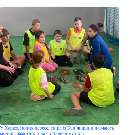
У Харкові юних переселенців із Куп’янщини навчають
мінної грамотності на футбольному полі