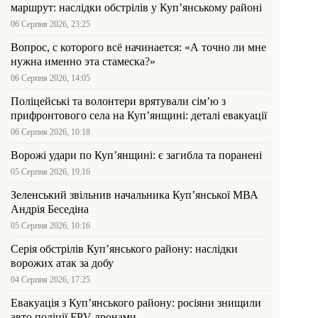
маршрут: наслідки обстрілів у Куп’янському районі
06 Серпня 2026, 23:25
Вопрос, с которого всё начинается: «А точно ли мне
нужна именно эта стамеска?»
06 Серпня 2026, 14:05
Поліцейські та волонтери врятували сім’ю з
прифронтового села на Куп’янщині: деталі евакуації
06 Серпня 2026, 10:18
Ворожі удари по Куп’янщині: є загибла та поранені
05 Серпня 2026, 19:16
Зеленський звільнив начальника Купʼянської МВА
Андрія Беседіна
05 Серпня 2026, 10:16
Серія обстрілів Куп’янського району: наслідки
ворожих атак за добу
04 Серпня 2026, 17:25
Евакуація з Куп’янського району: росіяни знищили
авто поліції FPV-дронами