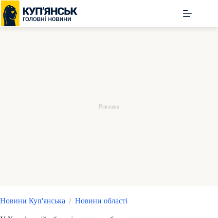
Перейти
до
вмісту
Новини Куп'янська
/
Новини області