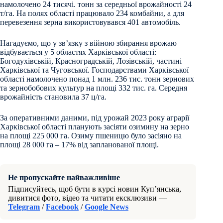
намолочено 24 тисячі. тонн за середньої врожайності 24
т/га. На полях області працювало 234 комбайни, а для
перевезення зерна використовувався 401 автомобіль.
Нагадуємо, що у зв’язку з війною збирання врожаю
відбувається у 5 областях Харківської області:
Богодухівській, Красноградській, Лозівській, частині
Харківської та Чуговської. Господарствами Харківської
області намолочено понад 1 млн. 236 тис. тонн зернових
та зернобобових культур на площі 332 тис. га. Середня
врожайність становила 37 ц/га.
За оперативними даними, під урожай 2023 року аграрії
Харківської області планують засіяти озимину на зерно
на площі 225 000 га. Озиму пшеницю було засіяно на
площі 28 000 га – 17% від запланованої площі.
Не пропускайте найважливіше
Підписуйтесь, щоб бути в курсі новин Куп’янська,
дивитися фото, відео та читати ексклюзиви —
Telegram
/
Facebook
/
Google News