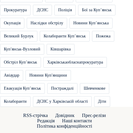
Прокуратура
ДСНС
Поліція
Бої за Купʼянськ
Окупація
Наслідки обстрілу
Новини Купʼянська
Великий Бурлук
Колаборанти Купʼянськ
Пожежа
Куп'янськ-Вузловий
Ківшарівка
Обстріл Купʼянськ
Харківськаобласнапрокуратура
Авіаудар
Новини Куп'янщини
Евакуація Купʼянськ
Постраждалі
Шевченкове
Колаборанти
ДСНС у Харківській області
Діти
RSS-стрічка
Довідник
Прес-релізи
Редакція
Наші контакти
Політика конфіденційності