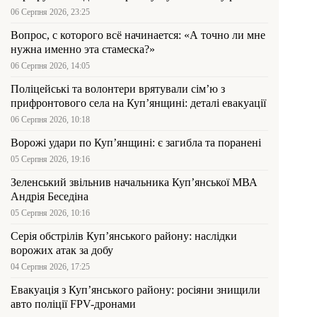
06 Серпня 2026, 23:25
Вопрос, с которого всё начинается: «А точно ли мне
нужна именно эта стамеска?»
06 Серпня 2026, 14:05
Поліцейські та волонтери врятували сім’ю з
прифронтового села на Куп’янщині: деталі евакуації
06 Серпня 2026, 10:18
Ворожі удари по Куп’янщині: є загибла та поранені
05 Серпня 2026, 19:16
Зеленський звільнив начальника Купʼянської МВА
Андрія Беседіна
05 Серпня 2026, 10:16
Серія обстрілів Куп’янського району: наслідки
ворожих атак за добу
04 Серпня 2026, 17:25
Евакуація з Куп’янського району: росіяни знищили
авто поліції FPV-дронами