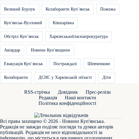
Великий Бурлук
Колаборанти Купʼянськ
Пожежа
Куп'янськ-Вузловий
Ківшарівка
Обстріл Купʼянськ
Харківськаобласнапрокуратура
Авіаудар
Новини Куп'янщини
Евакуація Купʼянськ
Постраждалі
Шевченкове
Колаборанти
ДСНС у Харківській області
Діти
RSS-стрічка
Довідник
Прес-релізи
Редакція
Наші контакти
Політика конфіденційності
Всі права захищено © 2026 - Новини Куп'янська.
Редакція не завжди поділяє погляди та думки авторів
публікацій. Редакція не несе відповідальності за
інформацію, що міститься в рекламних оголошеннях.