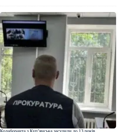
Колаборанта з Купʼянська засудили до 13 років