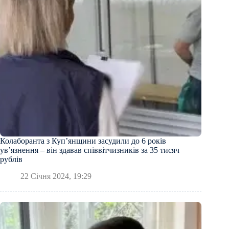
Колаборанта з Купʼянщини засудили до 6 років
увʼязнення – він здавав співвітчизників за 35 тисяч
рублів
22 Січня 2024, 19:29