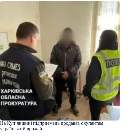
На Куп’янщині підприємець продавав окупантам
український врожай