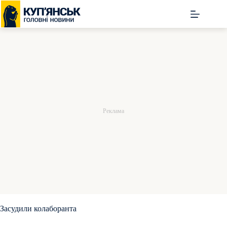
Перейти
до
вмісту
Засудили колаборанта