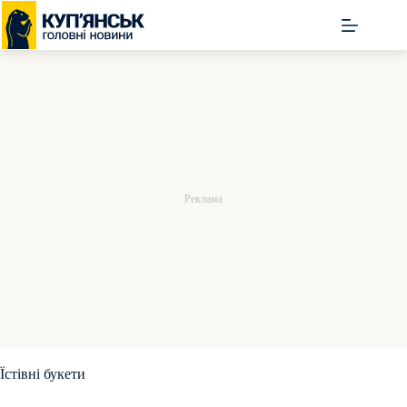
Перейти
до
вмісту
Їстівні букети