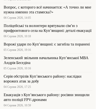
Вопрос, с которого всё начинается: «А точно ли мне
нужна именно эта стамеска?»
06 Серпня 2026, 14:05
Поліцейські та волонтери врятували сім’ю з
прифронтового села на Куп’янщині: деталі евакуації
06 Серпня 2026, 10:18
Ворожі удари по Куп’янщині: є загибла та поранені
05 Серпня 2026, 19:16
Зеленський звільнив начальника Купʼянської МВА
Андрія Беседіна
05 Серпня 2026, 10:16
Серія обстрілів Куп’янського району: наслідки
ворожих атак за добу
04 Серпня 2026, 17:25
Евакуація з Куп’янського району: росіяни знищили
авто поліції FPV-дронами
04 Серпня 2026, 10:59