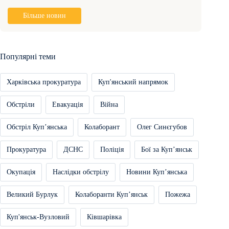
Більше новин
Популярні теми
Харківська прокуратура
Куп'янський напрямок
Обстріли
Евакуація
Війна
Обстріл Купʼянська
Колаборант
Олег Синєгубов
Прокуратура
ДСНС
Поліція
Бої за Купʼянськ
Окупація
Наслідки обстрілу
Новини Купʼянська
Великий Бурлук
Колаборанти Купʼянськ
Пожежа
Куп'янськ-Вузловий
Ківшарівка