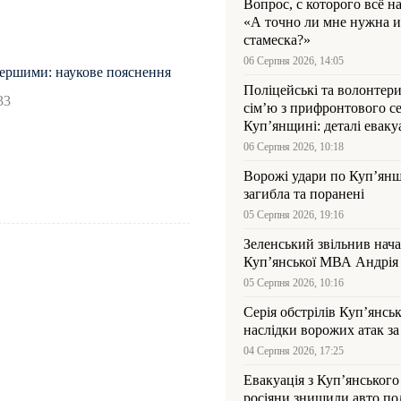
Вопрос, с которого всё н
«А точно ли мне нужна и
стамеска?»
06 Серпня 2026, 14:05
першими: наукове пояснення
Поліцейські та волонтер
33
сім’ю з прифронтового се
Куп’янщині: деталі евакуа
06 Серпня 2026, 10:18
Ворожі удари по Куп’янщ
загибла та поранені
05 Серпня 2026, 19:16
Зеленський звільнив нач
Купʼянської МВА Андрія 
05 Серпня 2026, 10:16
Серія обстрілів Куп’янсь
наслідки ворожих атак за
04 Серпня 2026, 17:25
Евакуація з Куп’янського
росіяни знищили авто пол