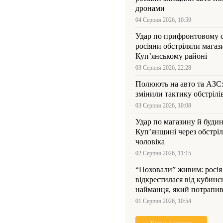
дронами
04 Серпня 2026, 10:59
Удар по прифронтовому 
росіяни обстріляли магаз
Куп’янському районі
03 Серпня 2026, 22:28
Полюють на авто та АЗС
змінили тактику обстрілі
03 Серпня 2026, 10:08
Удар по магазину й будин
Куп’янщині через обстрі
чоловіка
02 Серпня 2026, 11:15
“Поховали” живим: росія
відкрестилася від кубинс
найманця, який потрапив
Куп’янщині
01 Серпня 2026, 10:54