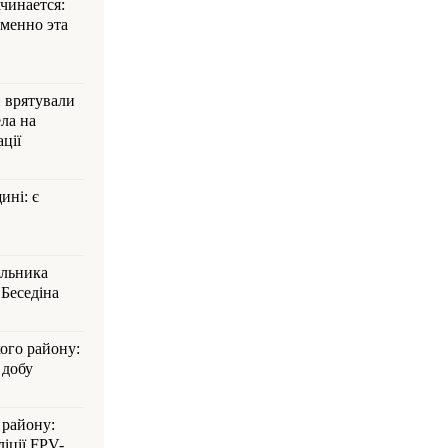
ачинается:
менно эта
и врятували
ла на
ції
ині: є
альника
Беседіна
кого району:
 добу
 району:
іції FPV-