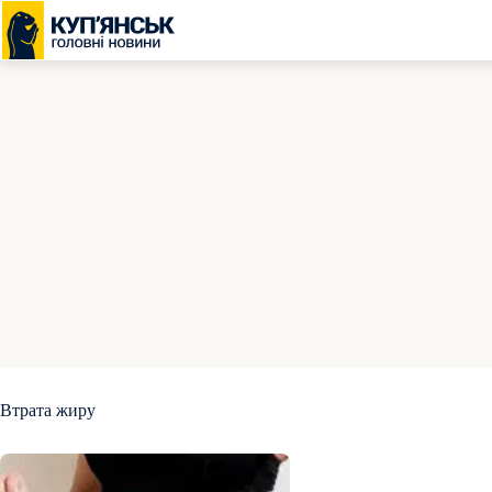
Перейти
до
вмісту
Втрата жиру