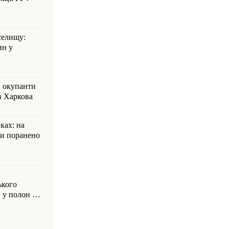
селищу:
ин у
: окупанти
в Харкова
ках: на
ли поранено
ького
 у полон на