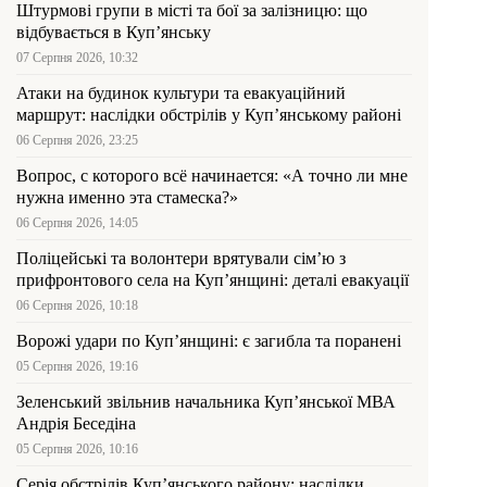
Штурмові групи в місті та бої за залізницю: що
відбувається в Куп’янську
07 Серпня 2026, 10:32
Атаки на будинок культури та евакуаційний
маршрут: наслідки обстрілів у Куп’янському районі
06 Серпня 2026, 23:25
Вопрос, с которого всё начинается: «А точно ли мне
нужна именно эта стамеска?»
06 Серпня 2026, 14:05
Поліцейські та волонтери врятували сім’ю з
прифронтового села на Куп’янщині: деталі евакуації
06 Серпня 2026, 10:18
Ворожі удари по Куп’янщині: є загибла та поранені
05 Серпня 2026, 19:16
Зеленський звільнив начальника Купʼянської МВА
Андрія Беседіна
05 Серпня 2026, 10:16
Серія обстрілів Куп’янського району: наслідки