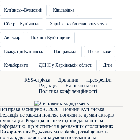
Куп'янськ-Вузловий
Ківшарівка
Обстріл Купʼянськ
Харківськаобласнапрокуратура
Авіаудар
Новини Куп'янщини
Евакуація Купʼянськ
Постраждалі
Шевченкове
Колаборанти
ДСНС у Харківській області
Діти
RSS-стрічка
Довідник
Прес-релізи
Редакція
Наші контакти
Політика конфіденційності
Всі права захищено © 2026 - Новини Куп'янська.
Редакція не завжди поділяє погляди та думки авторів
публікацій. Редакція не несе відповідальності за
інформацію, що міститься в рекламних оголошеннях.
Використання будь-яких матеріалів, розміщених на
порталі, дозволяється за умови посилання на