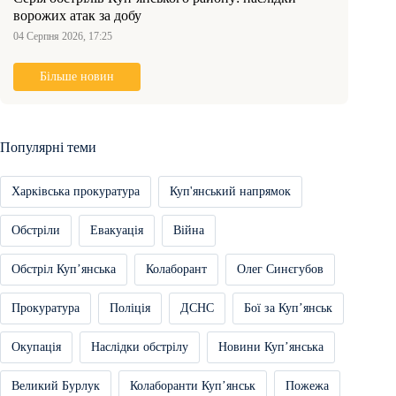
ворожих атак за добу
04 Серпня 2026, 17:25
Більше новин
Популярні теми
Харківська прокуратура
Куп'янський напрямок
Обстріли
Евакуація
Війна
Обстріл Купʼянська
Колаборант
Олег Синєгубов
Прокуратура
Поліція
ДСНС
Бої за Купʼянськ
Окупація
Наслідки обстрілу
Новини Купʼянська
Великий Бурлук
Колаборанти Купʼянськ
Пожежа