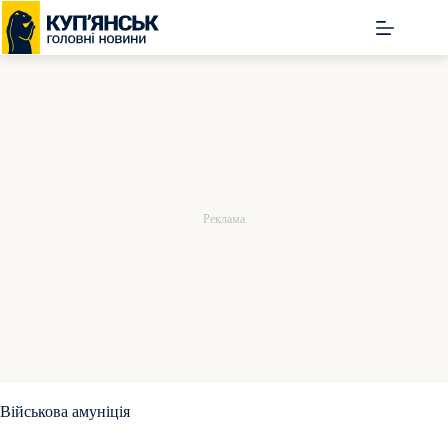
Перейти
до
вмісту
Військова амуніція