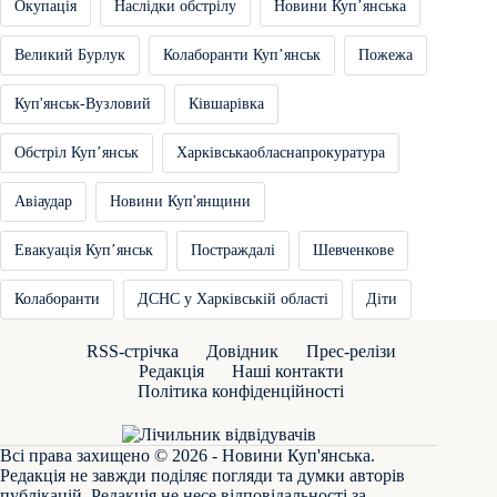
Окупація
Наслідки обстрілу
Новини Купʼянська
Великий Бурлук
Колаборанти Купʼянськ
Пожежа
Куп'янськ-Вузловий
Ківшарівка
Обстріл Купʼянськ
Харківськаобласнапрокуратура
Авіаудар
Новини Куп'янщини
Евакуація Купʼянськ
Постраждалі
Шевченкове
Колаборанти
ДСНС у Харківській області
Діти
RSS-стрічка
Довідник
Прес-релізи
Редакція
Наші контакти
Політика конфіденційності
Всі права захищено © 2026 - Новини Куп'янська.
Редакція не завжди поділяє погляди та думки авторів
публікацій. Редакція не несе відповідальності за