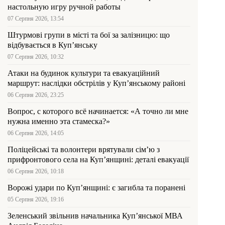
настольную игру ручной работы
07 Серпня 2026, 13:54
Штурмові групи в місті та бої за залізницю: що
відбувається в Куп’янську
07 Серпня 2026, 10:32
Атаки на будинок культури та евакуаційний
маршрут: наслідки обстрілів у Куп’янському районі
06 Серпня 2026, 23:25
Вопрос, с которого всё начинается: «А точно ли мне
нужна именно эта стамеска?»
06 Серпня 2026, 14:05
Поліцейські та волонтери врятували сім’ю з
прифронтового села на Куп’янщині: деталі евакуації
06 Серпня 2026, 10:18
Ворожі удари по Куп’янщині: є загибла та поранені
05 Серпня 2026, 19:16
Зеленський звільнив начальника Купʼянської МВА