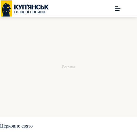
Перейти
до
вмісту
Церковне свято