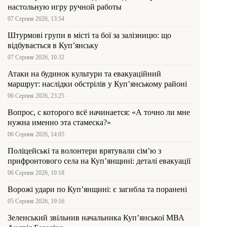
настольную игру ручной работы
07 Серпня 2026, 13:54
Штурмові групи в місті та бої за залізницю: що
відбувається в Куп’янську
07 Серпня 2026, 10:32
Атаки на будинок культури та евакуаційний
маршрут: наслідки обстрілів у Куп’янському районі
06 Серпня 2026, 23:25
Вопрос, с которого всё начинается: «А точно ли мне
нужна именно эта стамеска?»
06 Серпня 2026, 14:05
Поліцейські та волонтери врятували сім’ю з
прифронтового села на Куп’янщині: деталі евакуації
06 Серпня 2026, 10:18
Ворожі удари по Куп’янщині: є загибла та поранені
05 Серпня 2026, 19:16
Зеленський звільнив начальника Купʼянської МВА