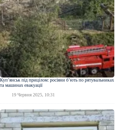
Купʼянськ під прицілом: росіяни бʼють по рятувальниках
та машинах евакуації
19 Червня 2025, 10:31