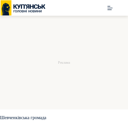
Перейти
до
вмісту
Шевченківська громада