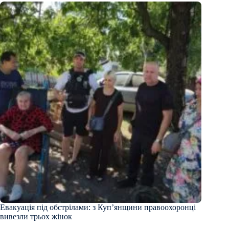
Евакуація під обстрілами: з Куп’янщини правоохоронці
вивезли трьох жінок