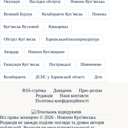
Окупація
Наслідки обстрілу
Новини Купʼянська
Великий Бурлук
Колаборанти Купʼянськ
Пожежа
Куп'янськ-Вузловий
Ківшарівка
Обстріл Купʼянськ
Харківськаобласнапрокуратура
Авіаудар
Новини Куп'янщини
Евакуація Купʼянськ
Постраждалі
Шевченкове
Колаборанти
ДСНС у Харківській області
Діти
RSS-стрічка
Довідник
Прес-релізи
Редакція
Наші контакти
Політика конфіденційності
Всі права захищено © 2026 - Новини Куп'янська.
Редакція не завжди поділяє погляди та думки авторів
публікацій. Редакція не несе відповідальності за