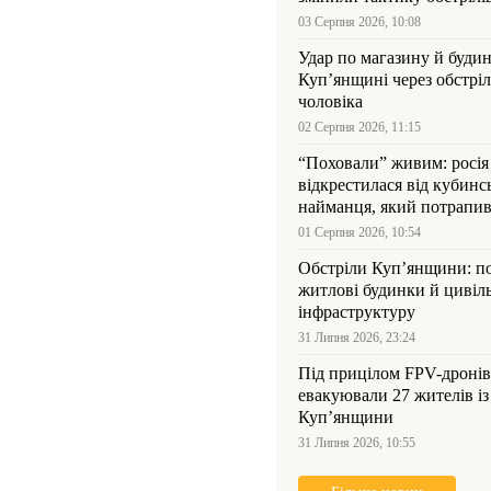
03 Серпня 2026, 10:08
Удар по магазину й будин
Куп’янщині через обстрі
чоловіка
02 Серпня 2026, 11:15
“Поховали” живим: росія
відкрестилася від кубинс
найманця, який потрапив
Куп’янщині
01 Серпня 2026, 10:54
Обстріли Куп’янщини: 
житлові будинки й цивіл
інфраструктуру
31 Липня 2026, 23:24
Під прицілом FPV-дронів
евакуювали 27 жителів із
Куп’янщини
31 Липня 2026, 10:55