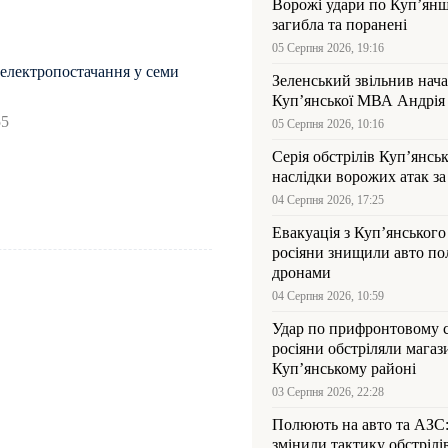
Ворожі удари по Куп’янщ
загибла та поранені
05 Серпня 2026, 19:16
електропостачання у семи
Зеленський звільнив нач
Купʼянської МВА Андрія 
55
05 Серпня 2026, 10:16
Серія обстрілів Куп’янсь
наслідки ворожих атак за
04 Серпня 2026, 17:25
Евакуація з Куп’янського
росіяни знищили авто пол
дронами
04 Серпня 2026, 10:59
Удар по прифронтовому 
росіяни обстріляли магаз
Куп’янському районі
03 Серпня 2026, 22:28
Полюють на авто та АЗС
змінили тактику обстрілі