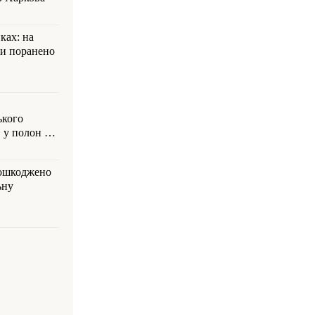
ках: на
ли поранено
ького
 у полон на
пошкоджено
ьну