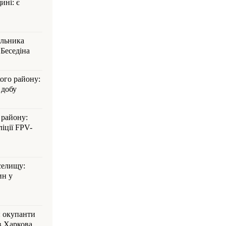
ині: є
альника
Беседіна
кого району:
 добу
 району:
іції FPV-
селищу:
ин у
: окупанти
в Харкова