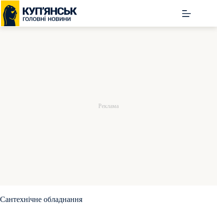
Перейти
до
вмісту
Сантехнічне обладнання