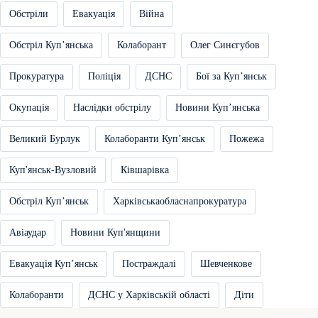
Обстріли
Евакуація
Війна
Обстріл Купʼянська
Колаборант
Олег Синєгубов
Прокуратура
Поліція
ДСНС
Бої за Купʼянськ
Окупація
Наслідки обстрілу
Новини Купʼянська
Великий Бурлук
Колаборанти Купʼянськ
Пожежа
Куп'янськ-Вузловий
Ківшарівка
Обстріл Купʼянськ
Харківськаобласнапрокуратура
Авіаудар
Новини Куп'янщини
Евакуація Купʼянськ
Постраждалі
Шевченкове
Колаборанти
ДСНС у Харківській області
Діти