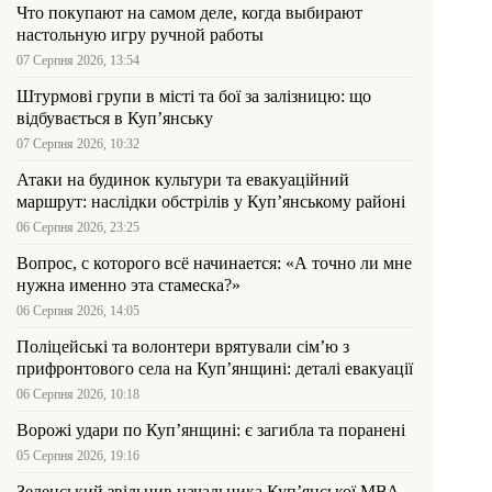
Что покупают на самом деле, когда выбирают
настольную игру ручной работы
07 Серпня 2026, 13:54
Штурмові групи в місті та бої за залізницю: що
відбувається в Куп’янську
07 Серпня 2026, 10:32
Атаки на будинок культури та евакуаційний
маршрут: наслідки обстрілів у Куп’янському районі
06 Серпня 2026, 23:25
Вопрос, с которого всё начинается: «А точно ли мне
нужна именно эта стамеска?»
06 Серпня 2026, 14:05
Поліцейські та волонтери врятували сім’ю з
прифронтового села на Куп’янщині: деталі евакуації
06 Серпня 2026, 10:18
Ворожі удари по Куп’янщині: є загибла та поранені
05 Серпня 2026, 19:16
Зеленський звільнив начальника Купʼянської МВА