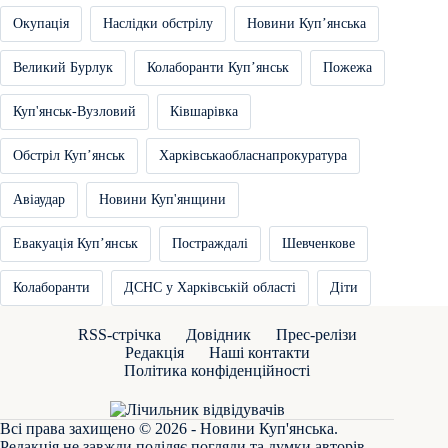
Окупація
Наслідки обстрілу
Новини Купʼянська
Великий Бурлук
Колаборанти Купʼянськ
Пожежа
Куп'янськ-Вузловий
Ківшарівка
Обстріл Купʼянськ
Харківськаобласнапрокуратура
Авіаудар
Новини Куп'янщини
Евакуація Купʼянськ
Постраждалі
Шевченкове
Колаборанти
ДСНС у Харківській області
Діти
RSS-стрічка
Довідник
Прес-релізи
Редакція
Наші контакти
Політика конфіденційності
Всі права захищено © 2026 - Новини Куп'янська.
Редакція не завжди поділяє погляди та думки авторів