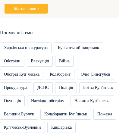
Більше новин
Популярні теми
Харківська прокуратура
Куп'янський напрямок
Обстріли
Евакуація
Війна
Обстріл Купʼянська
Колаборант
Олег Синєгубов
Прокуратура
ДСНС
Поліція
Бої за Купʼянськ
Окупація
Наслідки обстрілу
Новини Купʼянська
Великий Бурлук
Колаборанти Купʼянськ
Пожежа
Куп'янськ-Вузловий
Ківшарівка