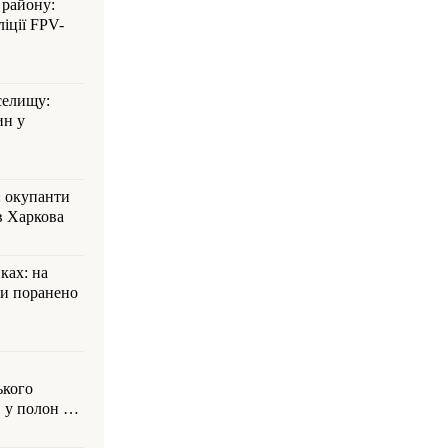
 району:
іції FPV-
селищу:
ин у
: окупанти
в Харкова
ках: на
ли поранено
ького
 у полон на