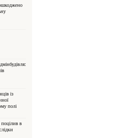
пошкоджено
ьну
дмінбудівля:
ів
ців із
нної
ому полі
 поцілив в
слідки