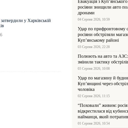
Евакуація з Куп’янського
росіяни знищили авто пол
дронами
04 Серпня 2026, 10:59
затвердили у Харківській
ів
Удар по прифронтовому 
росіяни обстріляли магаз
46
Куп’янському районі
03 Серпня 2026, 22:28
Полюють на авто та АЗС
змінили тактику обстрілі
03 Серпня 2026, 10:08
Удар по магазину й будин
Куп’янщині через обстрі
чоловіка
02 Серпня 2026, 11:15
“Поховали” живим: росія
відкрестилася від кубинс
найманця, який потрапив
Куп’янщині
01 Серпня 2026, 10:54