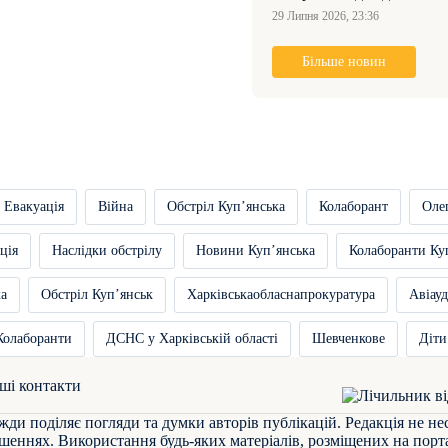
29 Липня 2026, 23:36
Більше новин
Евакуація
Війна
Обстріл Купʼянська
Колаборант
Оле
ція
Наслідки обстрілу
Новини Купʼянська
Колаборанти Ку
ка
Обстріл Купʼянськ
Харківськаобласнапрокуратура
Авіауд
Колаборанти
ДСНС у Харківській області
Шевченкове
Діти
ші контакти
жди поділяє погляди та думки авторів публікацій. Редакція не не
шеннях. Використання будь-яких матеріалів, розміщених на порта