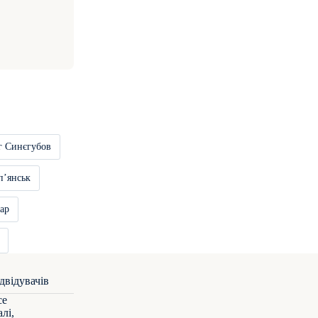
г Синєгубов
пʼянськ
ар
се
лі,