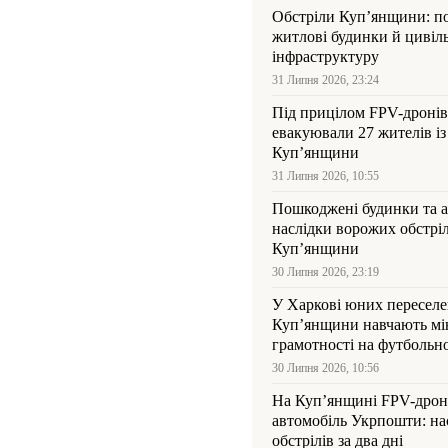
Обстріли Куп’янщини: 
житлові будинки й цивіл
інфраструктуру
31 Липня 2026, 23:24
Під прицілом FPV-дронів
евакуювали 27 жителів із
Куп’янщини
31 Липня 2026, 10:55
Пошкоджені будинки та а
наслідки ворожих обстріл
Куп’янщини
30 Липня 2026, 23:19
У Харкові юних переселен
Куп’янщини навчають мі
грамотності на футбольн
30 Липня 2026, 10:56
На Куп’янщині FPV-дрон
автомобіль Укрпошти: на
обстрілів за два дні