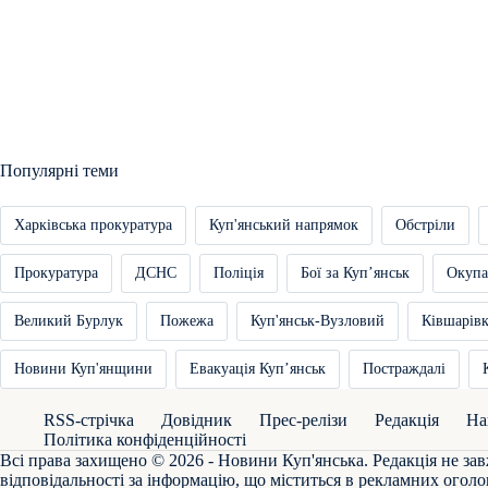
Популярні теми
Харківська прокуратура
Куп'янський напрямок
Обстріли
Прокуратура
ДСНС
Поліція
Бої за Купʼянськ
Окупа
Великий Бурлук
Пожежа
Куп'янськ-Вузловий
Ківшарів
Новини Куп'янщини
Евакуація Купʼянськ
Постраждалі
RSS-стрічка
Довідник
Прес-релізи
Редакція
На
Політика конфіденційності
Всі права захищено © 2026 - Новини Куп'янська. Редакція не зав
відповідальності за інформацію, що міститься в рекламних оголо