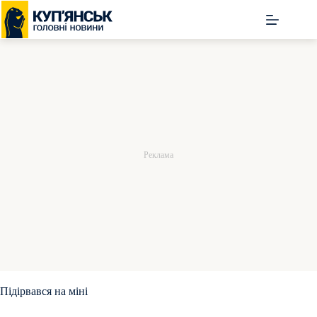
Перейти
до
вмісту
Підірвався на міні