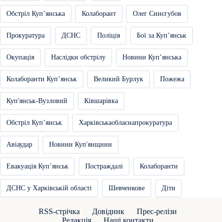
Обстріл Купʼянська
Колаборант
Олег Синєгубов
Прокуратура
ДСНС
Поліція
Бої за Купʼянськ
Окупація
Наслідки обстрілу
Новини Купʼянська
Колаборанти Купʼянськ
Великий Бурлук
Пожежа
Куп'янськ-Вузловий
Ківшарівка
Обстріл Купʼянськ
Харківськаобласнапрокуратура
Авіаудар
Новини Куп'янщини
Евакуація Купʼянськ
Постраждалі
Колаборанти
ДСНС у Харківській області
Шевченкове
Діти
RSS-стрічка
Довідник
Прес-релізи
Редакція
Наші контакти