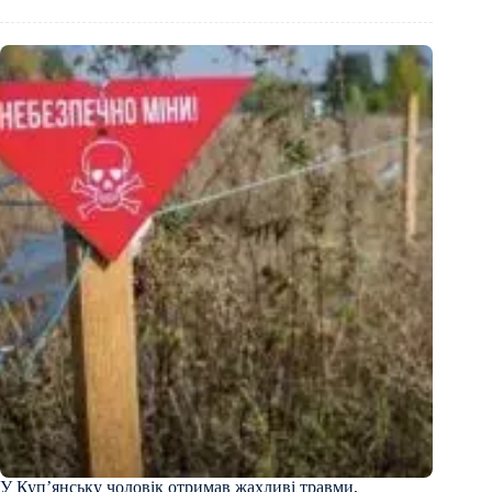
У Купʼянську чоловік отримав жахливі травми,