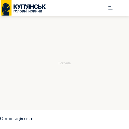
Перейти
до
вмісту
Організація свят