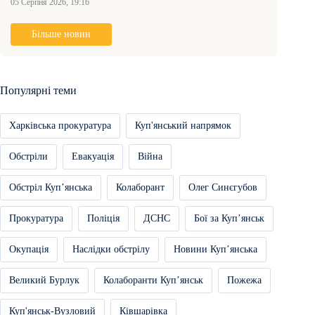
05 Серпня 2026, 19:16
Більше новин
Популярні теми
Харківська прокуратура
Куп'янський напрямок
Обстріли
Евакуація
Війна
Обстріл Купʼянська
Колаборант
Олег Синєгубов
Прокуратура
Поліція
ДСНС
Бої за Купʼянськ
Окупація
Наслідки обстрілу
Новини Купʼянська
Великий Бурлук
Колаборанти Купʼянськ
Пожежа
Куп'янськ-Вузловий
Ківшарівка