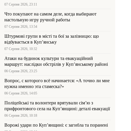
07 Серпня 2026, 23:11
Что покупают на самом деле, когда выбирают
настольную игру ручной работы
07 Серпня 2026, 13:54
Штурмові групи в місті та бої за залізницю: що
відбувається в Куп’янську
07 Серпня 2026, 10:32
Атаки на будинок культури та евакуаційний
маршрут: наслідки обстрілів у Куп’янському районі
06 Серпня 2026, 23:25
Вопрос, с которого всё начинается: «А точно ли мне
нужна именно эта стамеска?»
06 Серпня 2026, 14:05
Поліцейські та волонтери врятували сім’ю з
прифронтового села на Куп’янщині: деталі евакуації
06 Серпня 2026, 10:18
Ворожі удари по Куп’янщині: є загибла та поранені