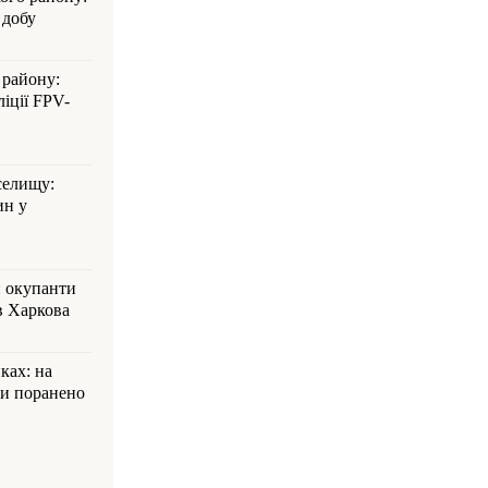
 добу
 району:
іції FPV-
селищу:
ин у
: окупанти
в Харкова
ках: на
ли поранено