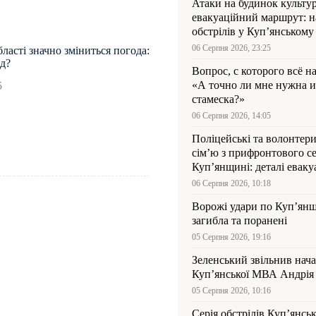
Атаки на будинок культур
евакуаційний маршрут: н
обстрілів у Куп’янському
06 Серпня 2026, 23:25
бласті значно зміниться погода:
ад?
Вопрос, с которого всё н
«А точно ли мне нужна и
5
стамеска?»
06 Серпня 2026, 14:05
Поліцейські та волонтер
сім’ю з прифронтового се
Куп’янщині: деталі евакуа
06 Серпня 2026, 10:18
Ворожі удари по Куп’янщ
загибла та поранені
05 Серпня 2026, 19:16
Зеленський звільнив нач
Купʼянської МВА Андрія 
05 Серпня 2026, 10:16
Серія обстрілів Куп’янсь