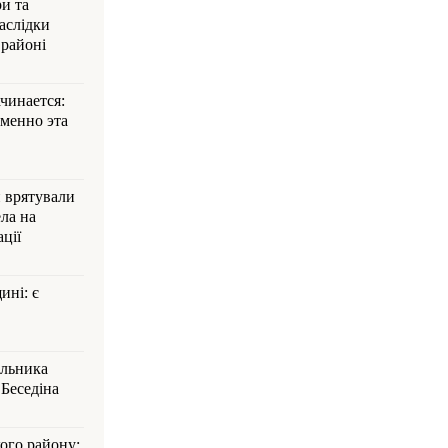
и та
аслідки
 районі
ачинается:
менно эта
и врятували
ла на
ції
ині: є
альника
Беседіна
кого району: