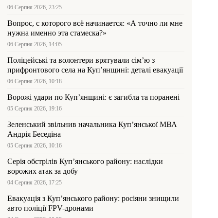
06 Серпня 2026, 23:25
Вопрос, с которого всё начинается: «А точно ли мне
нужна именно эта стамеска?»
06 Серпня 2026, 14:05
Поліцейські та волонтери врятували сім’ю з
прифронтового села на Куп’янщині: деталі евакуації
06 Серпня 2026, 10:18
Ворожі удари по Куп’янщині: є загибла та поранені
05 Серпня 2026, 19:16
Зеленський звільнив начальника Купʼянської МВА
Андрія Беседіна
05 Серпня 2026, 10:16
Серія обстрілів Куп’янського району: наслідки
ворожих атак за добу
04 Серпня 2026, 17:25
Евакуація з Куп’янського району: росіяни знищили
авто поліції FPV-дронами