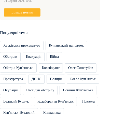
04 Серпня 2026, 10:59
Більше новин
Популярні теми
Харківська прокуратура
Куп'янський напрямок
Обстріли
Евакуація
Війна
Обстріл Купʼянська
Колаборант
Олег Синєгубов
Прокуратура
ДСНС
Поліція
Бої за Купʼянськ
Окупація
Наслідки обстрілу
Новини Купʼянська
Великий Бурлук
Колаборанти Купʼянськ
Пожежа
Куп'янськ-Вузловий
Ківшарівка