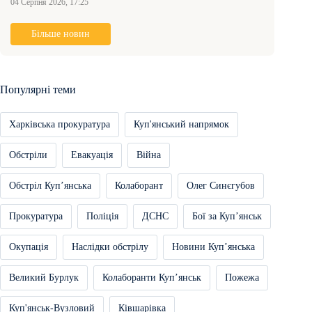
04 Серпня 2026, 17:25
Більше новин
Популярні теми
Харківська прокуратура
Куп'янський напрямок
Обстріли
Евакуація
Війна
Обстріл Купʼянська
Колаборант
Олег Синєгубов
Прокуратура
Поліція
ДСНС
Бої за Купʼянськ
Окупація
Наслідки обстрілу
Новини Купʼянська
Великий Бурлук
Колаборанти Купʼянськ
Пожежа
Куп'янськ-Вузловий
Ківшарівка