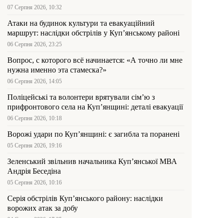
07 Серпня 2026, 10:32
Атаки на будинок культури та евакуаційний
маршрут: наслідки обстрілів у Куп’янському районі
06 Серпня 2026, 23:25
Вопрос, с которого всё начинается: «А точно ли мне
нужна именно эта стамеска?»
06 Серпня 2026, 14:05
Поліцейські та волонтери врятували сім’ю з
прифронтового села на Куп’янщині: деталі евакуації
06 Серпня 2026, 10:18
Ворожі удари по Куп’янщині: є загибла та поранені
05 Серпня 2026, 19:16
Зеленський звільнив начальника Купʼянської МВА
Андрія Беседіна
05 Серпня 2026, 10:16
Серія обстрілів Куп’янського району: наслідки
ворожих атак за добу