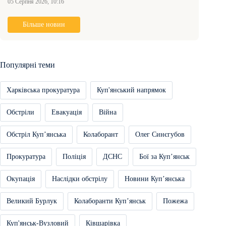
05 Серпня 2026, 10:16
Більше новин
Популярні теми
Харківська прокуратура
Куп'янський напрямок
Обстріли
Евакуація
Війна
Обстріл Купʼянська
Колаборант
Олег Синєгубов
Прокуратура
Поліція
ДСНС
Бої за Купʼянськ
Окупація
Наслідки обстрілу
Новини Купʼянська
Великий Бурлук
Колаборанти Купʼянськ
Пожежа
Куп'янськ-Вузловий
Ківшарівка