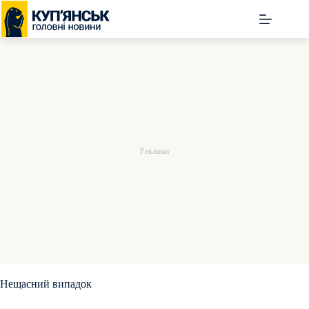
Перейти
до
вмісту
Нещасний випадок