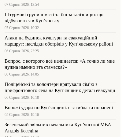
07 Серпня 2026, 13:54
Штурмові групи в місті та бої за залізницю: що
відбувається в Куп’янську
07 Серпня 2026, 10:32
Атаки на будинок культури та евакуаційний
маршрут: наслідки обстрілів у Куп’янському районі
06 Серпня 2026, 23:25
Вопрос, с которого всё начинается: «А точно ли мне
нужна именно эта стамеска?»
06 Серпня 2026, 14:05
Поліцейські та волонтери врятували сім’ю з
прифронтового села на Куп’янщині: деталі евакуації
06 Серпня 2026, 10:18
Ворожі удари по Куп’янщині: є загибла та поранені
05 Серпня 2026, 19:16
Зеленський звільнив начальника Купʼянської МВА
Андрія Беседіна