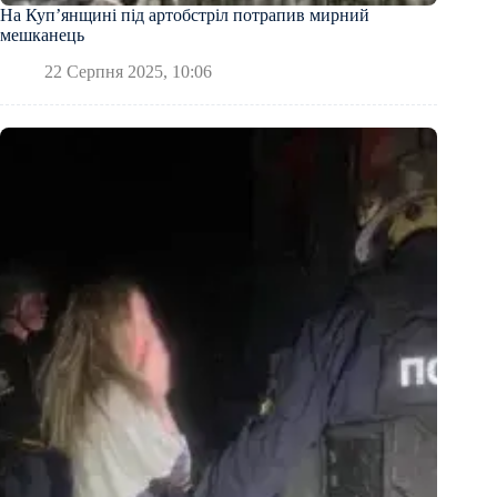
На Купʼянщині під артобстріл потрапив мирний
мешканець
22 Серпня 2025, 10:06