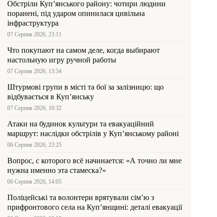
Обстріли Куп’янського району: чотири людини
поранені, під ударом опинилася цивільна
інфраструктура
07 Серпня 2026, 23:11
Что покупают на самом деле, когда выбирают
настольную игру ручной работы
07 Серпня 2026, 13:54
Штурмові групи в місті та бої за залізницю: що
відбувається в Куп’янську
07 Серпня 2026, 10:32
Атаки на будинок культури та евакуаційний
маршрут: наслідки обстрілів у Куп’янському районі
06 Серпня 2026, 23:25
Вопрос, с которого всё начинается: «А точно ли мне
нужна именно эта стамеска?»
06 Серпня 2026, 14:05
Поліцейські та волонтери врятували сім’ю з
прифронтового села на Куп’янщині: деталі евакуації