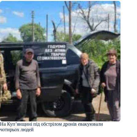
На Куп’янщині під обстрілом дронів евакуювали
чотирьох людей