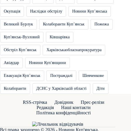
Окупація
Наслідки обстрілу
Новини Купʼянська
Великий Бурлук
Колаборанти Купʼянськ
Пожежа
Куп'янськ-Вузловий
Ківшарівка
Обстріл Купʼянськ
Харківськаобласнапрокуратура
Авіаудар
Новини Куп'янщини
Евакуація Купʼянськ
Постраждалі
Шевченкове
Колаборанти
ДСНС у Харківській області
Діти
RSS-стрічка
Довідник
Прес-релізи
Редакція
Наші контакти
Політика конфіденційності
Всі права захищено © 2026 - Новини Куп'янська.