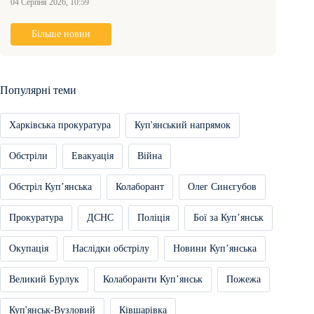
04 Серпня 2026, 10:59
Більше новин
Популярні теми
Харківська прокуратура
Куп'янський напрямок
Обстріли
Евакуація
Війна
Обстріл Купʼянська
Колаборант
Олег Синєгубов
Прокуратура
ДСНС
Поліція
Бої за Купʼянськ
Окупація
Наслідки обстрілу
Новини Купʼянська
Великий Бурлук
Колаборанти Купʼянськ
Пожежа
Куп'янськ-Вузловий
Ківшарівка