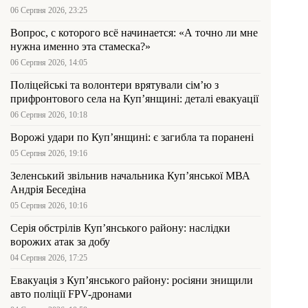
06 Серпня 2026, 23:25
Вопрос, с которого всё начинается: «А точно ли мне
нужна именно эта стамеска?»
06 Серпня 2026, 14:05
Поліцейські та волонтери врятували сім’ю з
прифронтового села на Куп’янщині: деталі евакуації
06 Серпня 2026, 10:18
Ворожі удари по Куп’янщині: є загибла та поранені
05 Серпня 2026, 19:16
Зеленський звільнив начальника Купʼянської МВА
Андрія Беседіна
05 Серпня 2026, 10:16
Серія обстрілів Куп’янського району: наслідки
ворожих атак за добу
04 Серпня 2026, 17:25
Евакуація з Куп’янського району: росіяни знищили
авто поліції FPV-дронами