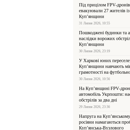
Під прицілом FPV-дронів
евакуювали 27 жителів із
Куп’янщини
31 Липня 2026, 10:55
Пошкоджені будинки та а
наслідки ворожих обстріл
Куп’янщини
30 Липня 2026, 23:19
У Харкові юних переселен
Куп’янщини навчають мі
грамотності на футбольн
30 Липня 2026, 10:56
На Куп’янщині FPV-дрон
автомобіль Укрпошти: на
обстрілів за два дні
29 Липня 2026, 23:36
Напруга на Куп’янському
росіяни намагаються про
Куп’янська-Вузлового