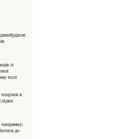
дмінбудівля:
ів
ців із
нної
ому полі
 поцілив в
слідки
 напрямку:
битися до