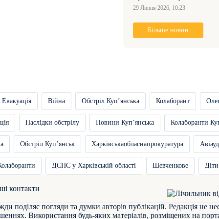
29 Липня 2026, 10:23
Більше новин
Евакуація
Війна
Обстріл Купʼянська
Колаборант
Оле
ція
Наслідки обстрілу
Новини Купʼянська
Колаборанти Ку
ка
Обстріл Купʼянськ
Харківськаобласнапрокуратура
Авіауд
Колаборанти
ДСНС у Харківській області
Шевченкове
Діти
ші контакти
жди поділяє погляди та думки авторів публікацій. Редакція не не
шеннях. Використання будь-яких матеріалів, розміщених на порта