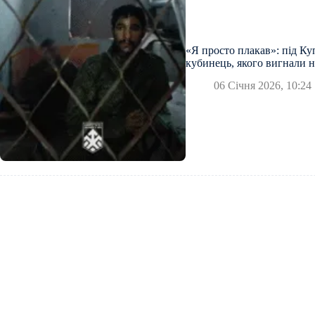
«Я просто плакав»: під Ку
кубинець, якого вигнали н
06 Січня 2026, 10:24