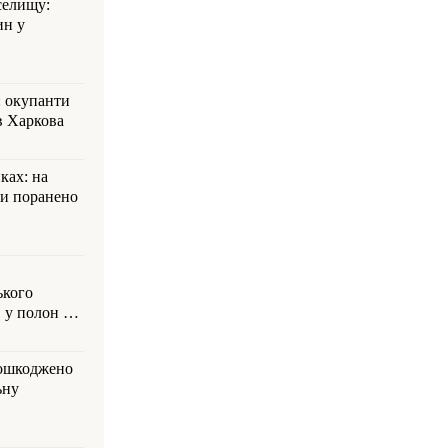
селищу:
ин у
: окупанти
в Харкова
ках: на
ли поранено
ького
 у полон на
пошкоджено
ьну