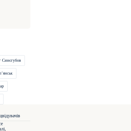
г Синєгубов
пʼянськ
ар
се
лі,