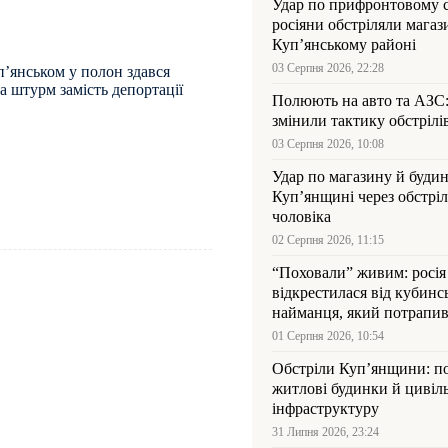
Удар по прифронтовому 
росіяни обстріляли магаз
Куп’янському районі
03 Серпня 2026, 22:28
п’янськом у полон здався
а штурм замість депортації
Полюють на авто та АЗС
змінили тактику обстрілі
03 Серпня 2026, 10:08
Удар по магазину й будин
Куп’янщині через обстрі
чоловіка
02 Серпня 2026, 11:15
“Поховали” живим: росія
відкрестилася від кубинс
найманця, який потрапив
Куп’янщині
01 Серпня 2026, 10:54
Обстріли Куп’янщини: 
житлові будинки й цивіл
інфраструктуру
31 Липня 2026, 23:24