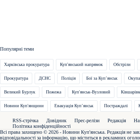
Популярні теми
Харківська прокуратура
Куп'янський напрямок
Обстріли
Прокуратура
ДСНС
Поліція
Бої за Купʼянськ
Окупа
Великий Бурлук
Пожежа
Куп'янськ-Вузловий
Ківшарів
Новини Куп'янщини
Евакуація Купʼянськ
Постраждалі
RSS-стрічка
Довідник
Прес-релізи
Редакція
На
Політика конфіденційності
Всі права захищено © 2026 - Новини Куп'янська. Редакція не зав
відповідальності за інформацію, що міститься в рекламних оголо