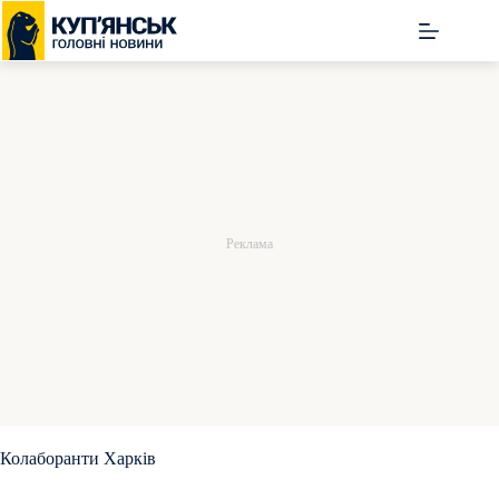
Перейти
до
вмісту
Колаборанти Харків