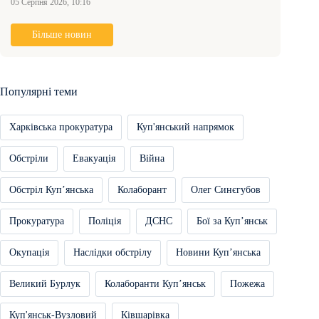
05 Серпня 2026, 10:16
Більше новин
Популярні теми
Харківська прокуратура
Куп'янський напрямок
Обстріли
Евакуація
Війна
Обстріл Купʼянська
Колаборант
Олег Синєгубов
Прокуратура
Поліція
ДСНС
Бої за Купʼянськ
Окупація
Наслідки обстрілу
Новини Купʼянська
Великий Бурлук
Колаборанти Купʼянськ
Пожежа
Куп'янськ-Вузловий
Ківшарівка