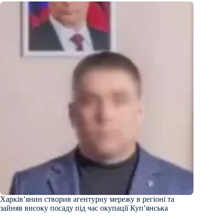
Харків’янин створив агентурну мережу в регіоні та
зайняв високу посаду під час окупації Куп’янська