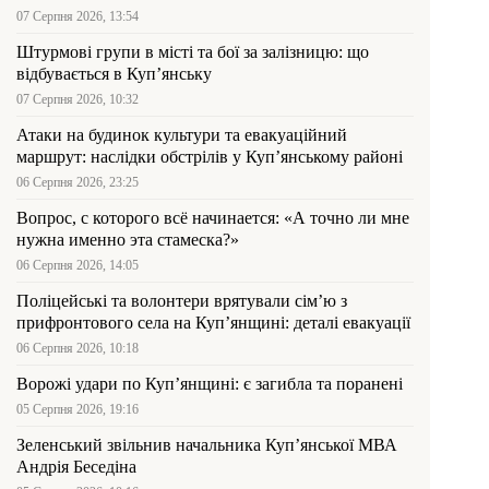
07 Серпня 2026, 13:54
Штурмові групи в місті та бої за залізницю: що
відбувається в Куп’янську
07 Серпня 2026, 10:32
Атаки на будинок культури та евакуаційний
маршрут: наслідки обстрілів у Куп’янському районі
06 Серпня 2026, 23:25
Вопрос, с которого всё начинается: «А точно ли мне
нужна именно эта стамеска?»
06 Серпня 2026, 14:05
Поліцейські та волонтери врятували сім’ю з
прифронтового села на Куп’янщині: деталі евакуації
06 Серпня 2026, 10:18
Ворожі удари по Куп’янщині: є загибла та поранені
05 Серпня 2026, 19:16
Зеленський звільнив начальника Купʼянської МВА
Андрія Беседіна