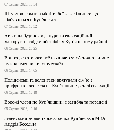
07 Серпня 2026, 13:54
Штурмові групи в місті та бої за залізницю: що
відбувається в Куп’янську
07 Серпня 2026, 10:32
Атаки на будинок культури та евакуаційний
маршрут: наслідки обстрілів у Куп’янському районі
06 Серпня 2026, 23:25
Вопрос, с которого всё начинается: «А точно ли мне
нужна именно эта стамеска?»
06 Серпня 2026, 14:05
Поліцейські та волонтери врятували сім’ю з
прифронтового села на Куп’янщині: деталі евакуації
06 Серпня 2026, 10:18
Ворожі удари по Куп’янщині: є загибла та поранені
05 Серпня 2026, 19:16
Зеленський звільнив начальника Купʼянської МВА
Андрія Беседіна