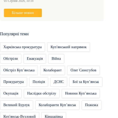
05 Серпня 2026, 10:16
Більше новин
Популярні теми
Харківська прокуратура
Куп'янський напрямок
Обстріли
Евакуація
Війна
Обстріл Купʼянська
Колаборант
Олег Синєгубов
Прокуратура
Поліція
ДСНС
Бої за Купʼянськ
Окупація
Наслідки обстрілу
Новини Купʼянська
Великий Бурлук
Колаборанти Купʼянськ
Пожежа
Куп'янськ-Вузловий
Ківшарівка