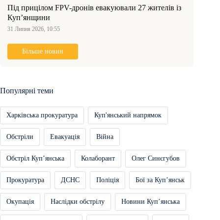
Під прицілом FPV-дронів евакуювали 27 жителів із
Куп’янщини
31 Липня 2026, 10:55
Більше новин
Популярні теми
Харківська прокуратура
Куп'янський напрямок
Обстріли
Евакуація
Війна
Обстріл Купʼянська
Колаборант
Олег Синєгубов
Прокуратура
ДСНС
Поліція
Бої за Купʼянськ
Окупація
Наслідки обстрілу
Новини Купʼянська