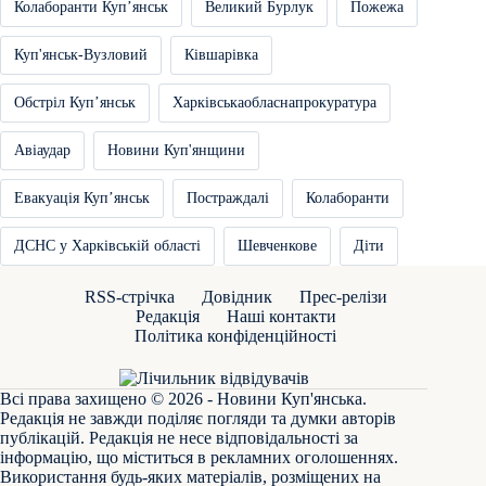
Колаборанти Купʼянськ
Великий Бурлук
Пожежа
Куп'янськ-Вузловий
Ківшарівка
Обстріл Купʼянськ
Харківськаобласнапрокуратура
Авіаудар
Новини Куп'янщини
Евакуація Купʼянськ
Постраждалі
Колаборанти
ДСНС у Харківській області
Шевченкове
Діти
RSS-стрічка
Довідник
Прес-релізи
Редакція
Наші контакти
Політика конфіденційності
Всі права захищено © 2026 - Новини Куп'янська.
Редакція не завжди поділяє погляди та думки авторів
публікацій. Редакція не несе відповідальності за
інформацію, що міститься в рекламних оголошеннях.
Використання будь-яких матеріалів, розміщених на