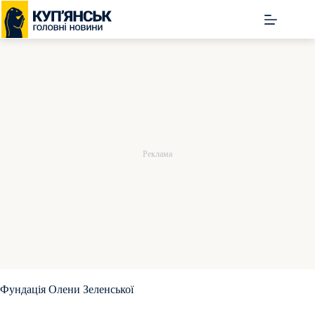
Перейти
до
вмісту
Фундація Олени Зеленської