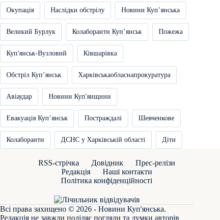
Окупація
Наслідки обстрілу
Новини Купʼянська
Великий Бурлук
Колаборанти Купʼянськ
Пожежа
Куп'янськ-Вузловий
Ківшарівка
Обстріл Купʼянськ
Харківськаобласнапрокуратура
Авіаудар
Новини Куп'янщини
Евакуація Купʼянськ
Постраждалі
Шевченкове
Колаборанти
ДСНС у Харківській області
Діти
RSS-стрічка
Довідник
Прес-релізи
Редакція
Наші контакти
Політика конфіденційності
Всі права захищено © 2026 - Новини Куп'янська.
Редакція не завжди поділяє погляди та думки авторів