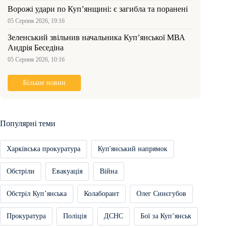
Ворожі удари по Куп’янщині: є загибла та поранені
05 Серпня 2026, 19:16
Зеленський звільнив начальника Купʼянської МВА
Андрія Беседіна
05 Серпня 2026, 10:16
Більше новин
Популярні теми
Харківська прокуратура
Куп'янський напрямок
Обстріли
Евакуація
Війна
Обстріл Купʼянська
Колаборант
Олег Синєгубов
Прокуратура
Поліція
ДСНС
Бої за Купʼянськ