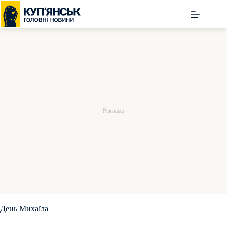
Перейти
до
вмісту
День Михаїла