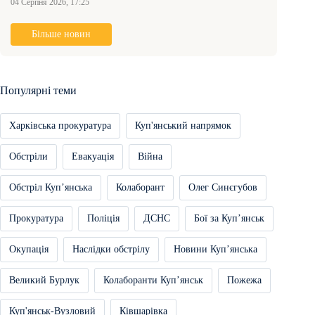
04 Серпня 2026, 17:25
Більше новин
Популярні теми
Харківська прокуратура
Куп'янський напрямок
Обстріли
Евакуація
Війна
Обстріл Купʼянська
Колаборант
Олег Синєгубов
Прокуратура
Поліція
ДСНС
Бої за Купʼянськ
Окупація
Наслідки обстрілу
Новини Купʼянська
Великий Бурлук
Колаборанти Купʼянськ
Пожежа
Куп'янськ-Вузловий
Ківшарівка