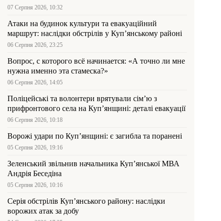
07 Серпня 2026, 10:32
Атаки на будинок культури та евакуаційний
маршрут: наслідки обстрілів у Куп’янському районі
06 Серпня 2026, 23:25
Вопрос, с которого всё начинается: «А точно ли мне
нужна именно эта стамеска?»
06 Серпня 2026, 14:05
Поліцейські та волонтери врятували сім’ю з
прифронтового села на Куп’янщині: деталі евакуації
06 Серпня 2026, 10:18
Ворожі удари по Куп’янщині: є загибла та поранені
05 Серпня 2026, 19:16
Зеленський звільнив начальника Купʼянської МВА
Андрія Беседіна
05 Серпня 2026, 10:16
Серія обстрілів Куп’янського району: наслідки
ворожих атак за добу