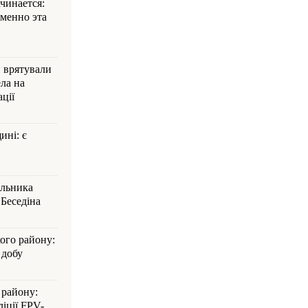
ачинается:
менно эта
и врятували
ла на
ції
ині: є
альника
Беседіна
кого району:
 добу
 району:
іції FPV-