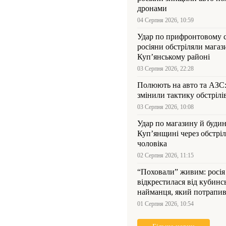
дронами
04 Серпня 2026, 10:59
Удар по прифронтовому 
росіяни обстріляли магаз
Куп’янському районі
03 Серпня 2026, 22:28
Полюють на авто та АЗС
змінили тактику обстрілі
03 Серпня 2026, 10:08
Удар по магазину й будин
Куп’янщині через обстрі
чоловіка
02 Серпня 2026, 11:15
“Поховали” живим: росія
відкрестилася від кубинс
найманця, який потрапив
Куп’янщині
01 Серпня 2026, 10:54