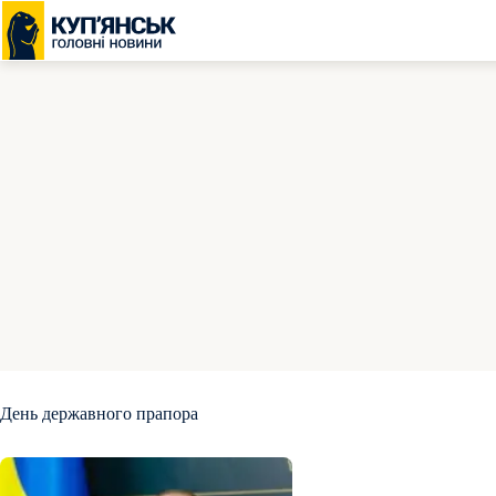
Перейти
до
вмісту
День державного прапора