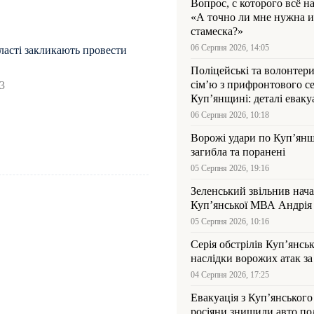
Вопрос, с которого всё н
«А точно ли мне нужна и
стамеска?»
06 Серпня 2026, 14:05
ласті закликають провести
Поліцейські та волонтер
сім’ю з прифронтового се
3
Куп’янщині: деталі евакуа
06 Серпня 2026, 10:18
Ворожі удари по Куп’янщ
загибла та поранені
05 Серпня 2026, 19:16
Зеленський звільнив нач
Купʼянської МВА Андрія 
05 Серпня 2026, 10:16
Серія обстрілів Куп’янсь
наслідки ворожих атак за
04 Серпня 2026, 17:25
Евакуація з Куп’янського
росіяни знищили авто пол