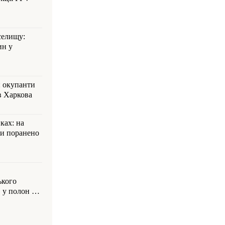
селищу:
ин у
: окупанти
в Харкова
ках: на
ли поранено
ького
 у полон на