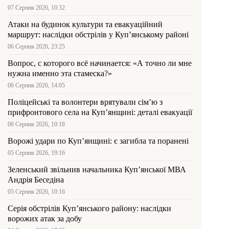
07 Серпня 2026, 10:32
Атаки на будинок культури та евакуаційний
маршрут: наслідки обстрілів у Куп’янському районі
06 Серпня 2026, 23:25
Вопрос, с которого всё начинается: «А точно ли мне
нужна именно эта стамеска?»
06 Серпня 2026, 14:05
Поліцейські та волонтери врятували сім’ю з
прифронтового села на Куп’янщині: деталі евакуації
06 Серпня 2026, 10:18
Ворожі удари по Куп’янщині: є загибла та поранені
05 Серпня 2026, 19:16
Зеленський звільнив начальника Купʼянської МВА
Андрія Беседіна
05 Серпня 2026, 10:16
Серія обстрілів Куп’янського району: наслідки
ворожих атак за добу