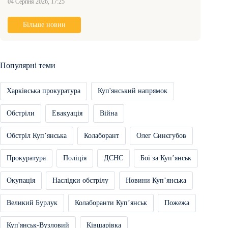
04 Серпня 2026, 17:25
Більше новин
Популярні теми
Харківська прокуратура
Куп'янський напрямок
Обстріли
Евакуація
Війна
Обстріл Купʼянська
Колаборант
Олег Синєгубов
Прокуратура
Поліція
ДСНС
Бої за Купʼянськ
Окупація
Наслідки обстрілу
Новини Купʼянська
Великий Бурлук
Колаборанти Купʼянськ
Пожежа
Куп'янськ-Вузловий
Ківшарівка