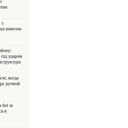
и
ртви
 з
ці вивезли
айону:
 під ударом
аструктура
ле, когда
ру ручной
 бої за
ся в