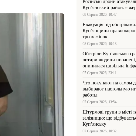
Російські дрони атакувал
Куп’янський район: є же
09 Серпня 2026, 10:47
Евакуація під обстрілами:
Куп’янщини правоохорон
трьох жінок
08 Серпня 2026, 10:18
Обстріли Куп’янського р
чотири людини поранені,
опинилася цивільна інфр
07 Серпня 2026, 23:11
Что покупают на самом де
выбирают настольную иг
работы
07 Серпня 2026, 13:54
Штурмові групи в місті та
залізницю: що відбуваєть
Куп’янську
07 Серпня 2026, 10:32