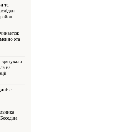
и та
аслідки
 районі
ачинается:
менно эта
и врятували
ла на
ції
ині: є
альника
Беседіна