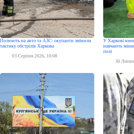
Полюють на авто та АЗС: окупанти змінили
У Харкові юни
тактику обстрілів Харкова
навчають мінн
полі
03 Серпня 2026, 10:08
30 Липня