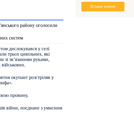
Більше новин
п’янського району оголосили
тних систем
нтом дислокувався у селі
ли трьох цивільних, які
и зі зв’язаними руками,
 військових.
втня окупант розстріляв у
рифа».
свою провину.
аїв війни, поєднане з умисним