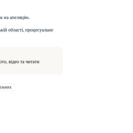
к на апеляцію.
кій області, процесуальне
то, відео та читати
ільних