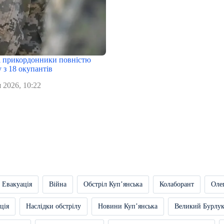
 прикордонники повністю
 з 18 окупантів
 2026, 10:22
Евакуація
Війна
Обстріл Купʼянська
Колаборант
Оле
ція
Наслідки обстрілу
Новини Купʼянська
Великий Бурлу