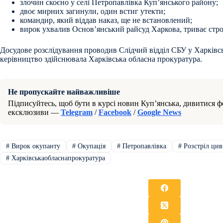
злочин скоєно у селі Петропавлівка Куп’янського району;
двоє мирних загинули, один встиг утекти;
командир, який віддав наказ, ще не встановлений;
вирок ухвалив Основ’янський райсуд Харкова, триває стро
Досудове розслідування проводив Слідчий відділ СБУ у Харківсь
керівництво здійснювала Харківська обласна прокуратура.
Не пропускайте найважливіше
Підписуйтесь, щоб бути в курсі новин Куп’янська, дивитися фо
ексклюзиви —
Telegram
/
Facebook
/
Google News
#
Вирок окупанту
#
Окупація
#
Петропавлівка
#
Розстріл цив
#
Харківськаобласнапрокуратура