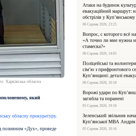
Атаки на будинок культур
евакуаційний маршрут: н
обстрілів у Куп’янському
06 Серпня 2026, 23:25
Вопрос, с которого всё н
«А точно ли мне нужна и
стамеска?»
06 Серпня 2026, 14:05
Поліцейські та волонтер
сім’ю з прифронтового се
Куп’янщині: деталі евакуа
о: Харківська обласна
06 Серпня 2026, 10:18
Ворожі удари по Куп’янщ
ополоненому, який
загибла та поранені
05 Серпня 2026, 19:16
Зеленський звільнив нач
вську обласну прокуратуру.
Купʼянської МВА Андрія 
під позивним «Дух», проведе
05 Серпня 2026, 10:16