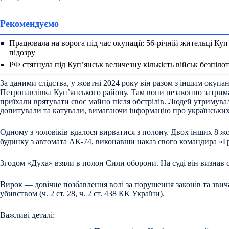
Рекомендуємо
Працювала на ворога під час окупації: 56-річній жительці Ку
підозру
РФ стягнула під Куп’янськ величезну кількість військ безпіло
За даними слідства, у жовтні 2024 року він разом з іншим окупа
Петропавлівка Куп’янського району. Там вони незаконно затрима
приїхали врятувати своє майно після обстрілів. Людей утримувал
допитували та катували, вимагаючи інформацію про українських
Одному з чоловіків вдалося вирватися з полону. Двох інших 8 жо
будинку з автомата АК-74, виконавши наказ свого командира «Г
Згодом «Духа» взяли в полон Сили оборони. На суді він визнав 
Вирок — довічне позбавлення волі за порушення законів та звич
убивством (ч. 2 ст. 28, ч. 2 ст. 438 КК України).
Важливі деталі: