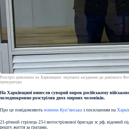
Розстріл цивільних на Харківщині: окупанта засуджено до довічного Фот
прокуратура
На Харківщині винесли суворий вирок російському військов
холоднокровно розстріляв двох мирних чоловіків.
Про це повідомляють
новини Купʼянська
з посиланням на
Харкі
21-річний стрілець 23-ї мотострілкової бригади зс рф, відомий 
решту життя за ґратами.