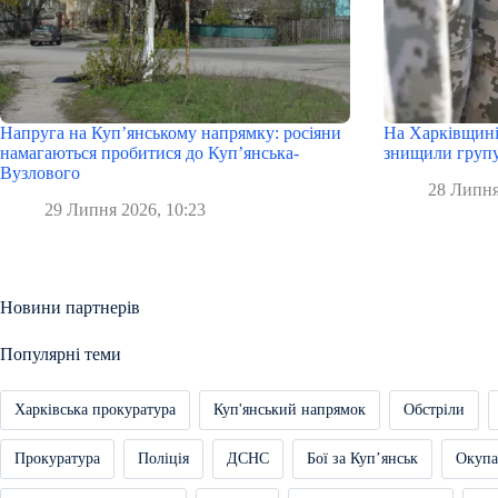
Напруга на Куп’янському напрямку: росіяни
На Харківщині
намагаються пробитися до Куп’янська-
знищили групу
Вузлового
28 Липня
29 Липня 2026, 10:23
Новини партнерів
Популярні теми
Харківська прокуратура
Куп'янський напрямок
Обстріли
Прокуратура
Поліція
ДСНС
Бої за Купʼянськ
Окупа