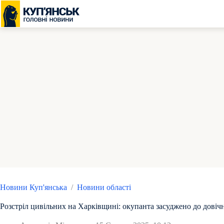
Перейти
до
вмісту
Новини Куп'янська
/
Новини області
Розстріл цивільних на Харківщині: окупанта засуджено до довіч