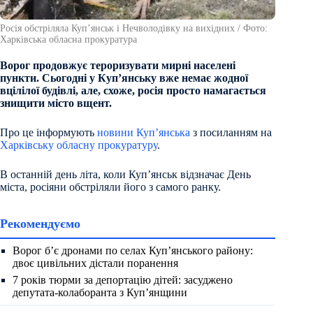
Росія обстріляла Купʼянськ і Нечволодівку на вихідних / Фото:
Харківська обласна прокуратура
Ворог продовжує тероризувати мирні населені
пункти. Сьогодні у Купʼянську вже немає жодної
вцілілої будівлі, але, схоже, росія просто намагається
знищити місто вщент.
Про це інформують
новини Купʼянська
з посиланням на
Харківську обласну прокуратуру
.
В останній день літа, коли Купʼянськ відзначає День
міста, росіяни обстріляли його з самого ранку.
Рекомендуємо
Ворог б’є дронами по селах Куп’янського району:
двоє цивільних дістали поранення
7 років тюрми за депортацію дітей: засуджено
депутата-колаборанта з Куп’янщини