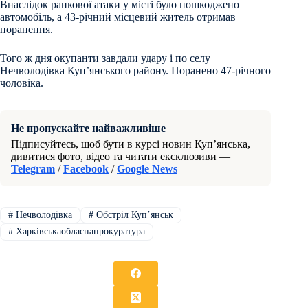
Внаслідок ранкової атаки у місті було пошкоджено
автомобіль, а 43-річний місцевий житель отримав
поранення.
Того ж дня окупанти завдали удару і по селу
Нечволодівка Купʼянського району. Поранено 47-річного
чоловіка.
Не пропускайте найважливіше
Підписуйтесь, щоб бути в курсі новин Куп’янська,
дивитися фото, відео та читати ексклюзиви —
Telegram
/
Facebook
/
Google News
#
Нечволодівка
#
Обстріл Купʼянськ
#
Харківськаобласнапрокуратура