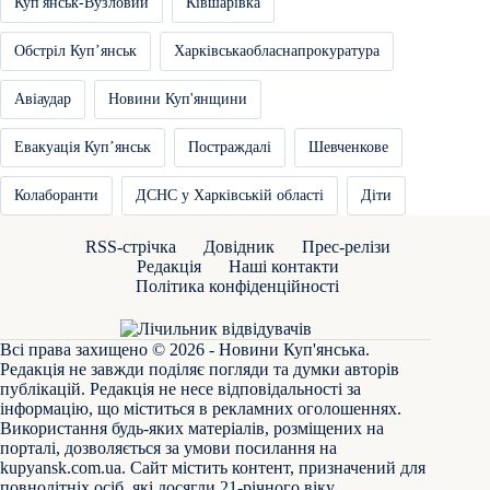
Куп'янськ-Вузловий
Ківшарівка
Обстріл Купʼянськ
Харківськаобласнапрокуратура
Авіаудар
Новини Куп'янщини
Евакуація Купʼянськ
Постраждалі
Шевченкове
Колаборанти
ДСНС у Харківській області
Діти
RSS-стрічка
Довідник
Прес-релізи
Редакція
Наші контакти
Політика конфіденційності
Всі права захищено © 2026 - Новини Куп'янська.
Редакція не завжди поділяє погляди та думки авторів
публікацій. Редакція не несе відповідальності за
інформацію, що міститься в рекламних оголошеннях.
Використання будь-яких матеріалів, розміщених на
порталі, дозволяється за умови посилання на
kupyansk.com.ua
. Сайт містить контент, призначений для
повнолітніх осіб, які досягли 21-річного віку.