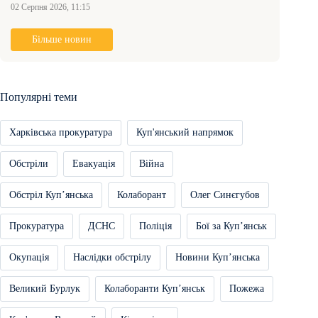
02 Серпня 2026, 11:15
Більше новин
Популярні теми
Харківська прокуратура
Куп'янський напрямок
Обстріли
Евакуація
Війна
Обстріл Купʼянська
Колаборант
Олег Синєгубов
Прокуратура
ДСНС
Поліція
Бої за Купʼянськ
Окупація
Наслідки обстрілу
Новини Купʼянська
Великий Бурлук
Колаборанти Купʼянськ
Пожежа