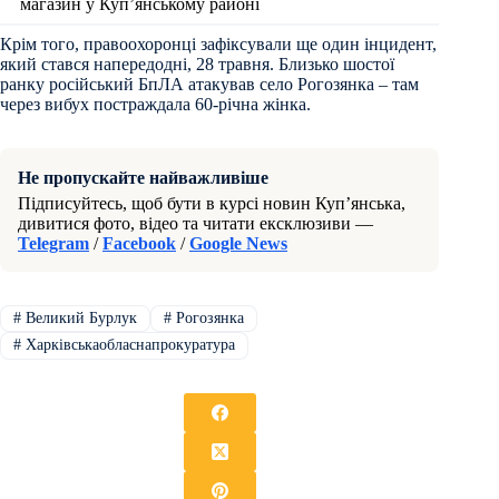
магазин у Куп’янському районі
Крім того, правоохоронці зафіксували ще один інцидент,
який стався напередодні, 28 травня. Близько шостої
ранку російський БпЛА атакував село Рогозянка – там
через вибух постраждала 60-річна жінка.
Не пропускайте найважливіше
Підписуйтесь, щоб бути в курсі новин Куп’янська,
дивитися фото, відео та читати ексклюзиви —
Telegram
/
Facebook
/
Google News
#
Великий Бурлук
#
Рогозянка
#
Харківськаобласнапрокуратура