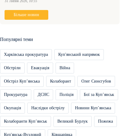
31 Липня 2026, 10:55
Більше новин
Популярні теми
Харківська прокуратура
Куп'янський напрямок
Обстріли
Евакуація
Війна
Обстріл Купʼянська
Колаборант
Олег Синєгубов
Прокуратура
ДСНС
Поліція
Бої за Купʼянськ
Окупація
Наслідки обстрілу
Новини Купʼянська
Колаборанти Купʼянськ
Великий Бурлук
Пожежа
Куп'янськ-Вузловий
Ківшарівка