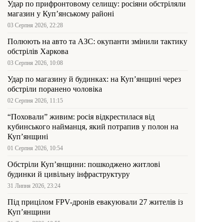
Удар по прифронтовому селищу: росіяни обстріляли
магазин у Куп’янському районі
03 Серпня 2026, 22:28
Полюють на авто та АЗС: окупанти змінили тактику
обстрілів Харкова
03 Серпня 2026, 10:08
Удар по магазину й будинках: на Куп’янщині через
обстріли поранено чоловіка
02 Серпня 2026, 11:15
“Поховали” живим: росія відкрестилася від
кубинського найманця, який потрапив у полон на
Куп’янщині
01 Серпня 2026, 10:54
Обстріли Куп’янщини: пошкоджено житлові
будинки й цивільну інфраструктуру
31 Липня 2026, 23:24
Під прицілом FPV-дронів евакуювали 27 жителів із
Куп’янщини