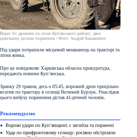
Ворог б'є дронами по селах Куп'янського району: двоє
цивільних дістали поранення / Фото: Андрій Канашевич
Під удари потрапили місцевий мешканець на тракторі та
літня жінка.
Про це повідомляє Харківська обласна прокуратура,
передають новини Куп’янська.
Зранку 29 травня, десь о 05:45, ворожий дрон прицільно
вгатив по трактору в селищі Великий Бурлук. Унаслідок
цього вибуху поранення дістав 41-річний чоловік.
Рекомендуємо
Ворожі удари по Куп’янщині: є загибла та поранені
Удар по прифронтовому селищу: росіяни обстріляли