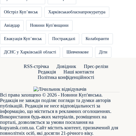
Обстріл Купʼянськ
Харківськаобласнапрокуратура
Авіаудар
Новини Куп'янщини
Евакуація Купʼянськ
Постраждалі
Колаборанти
ДСНС у Харківській області
Шевченкове
Діти
RSS-стрічка
Довідник
Прес-релізи
Редакція
Наші контакти
Політика конфіденційності
Всі права захищено © 2026 - Новини Куп'янська.
Редакція не завжди поділяє погляди та думки авторів
публікацій. Редакція не несе відповідальності за
інформацію, що міститься в рекламних оголошеннях.
Використання будь-яких матеріалів, розміщених на
порталі, дозволяється за умови посилання на
kupyansk.com.ua
. Сайт містить контент, призначений для
повнолітніх осіб, які досягли 21-річного віку.