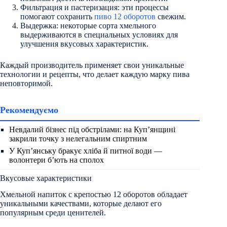
Фильтрация и пастеризация: эти процессы
помогают сохранить
пиво 12 оборотов
свежим.
Выдержка: некоторые сорта хмельного
выдерживаются в специальных условиях для
улучшения вкусовых характеристик.
Каждый производитель применяет свои уникальные
технологии и рецепты, что делает каждую марку пива
неповторимой.
Рекомендуємо
Невдалий бізнес під обстрілами: на Куп’янщині
закрили точку з нелегальним спиртним
У Куп’янську бракує хліба й питної води —
волонтери б’ють на сполох
Вкусовые характеристики
Хмельной напиток с крепостью 12 оборотов обладает
уникальными качествами, которые делают его
популярным среди ценителей.