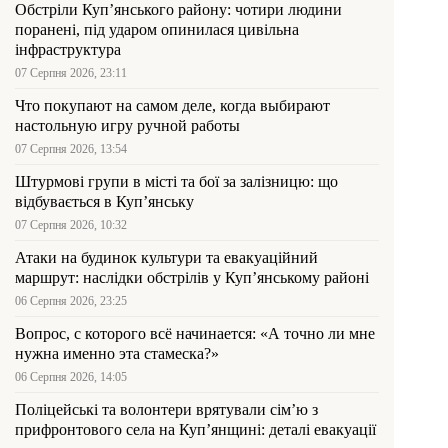
Обстріли Куп’янського району: чотири людини
поранені, під ударом опинилася цивільна
інфраструктура
07 Серпня 2026, 23:11
Что покупают на самом деле, когда выбирают
настольную игру ручной работы
07 Серпня 2026, 13:54
Штурмові групи в місті та бої за залізницю: що
відбувається в Куп’янську
07 Серпня 2026, 10:32
Атаки на будинок культури та евакуаційний
маршрут: наслідки обстрілів у Куп’янському районі
06 Серпня 2026, 23:25
Вопрос, с которого всё начинается: «А точно ли мне
нужна именно эта стамеска?»
06 Серпня 2026, 14:05
Поліцейські та волонтери врятували сім’ю з
прифронтового села на Куп’янщині: деталі евакуації