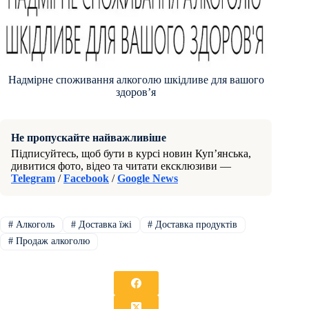
Надмірне споживання алкоголю шкідливе для вашого
здоровʼя
Не пропускайте найважливіше
Підписуйтесь, щоб бути в курсі новин Куп’янська,
дивитися фото, відео та читати ексклюзиви —
Telegram
/
Facebook
/
Google News
#
Алкоголь
#
Доставка їжі
#
Доставка продуктів
#
Продаж алкоголю