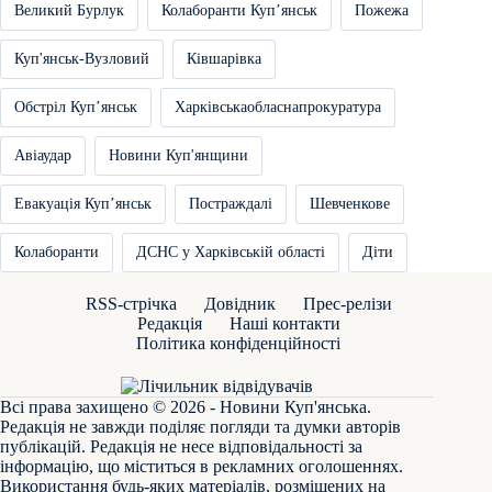
Великий Бурлук
Колаборанти Купʼянськ
Пожежа
Куп'янськ-Вузловий
Ківшарівка
Обстріл Купʼянськ
Харківськаобласнапрокуратура
Авіаудар
Новини Куп'янщини
Евакуація Купʼянськ
Постраждалі
Шевченкове
Колаборанти
ДСНС у Харківській області
Діти
RSS-стрічка
Довідник
Прес-релізи
Редакція
Наші контакти
Політика конфіденційності
Всі права захищено © 2026 - Новини Куп'янська.
Редакція не завжди поділяє погляди та думки авторів
публікацій. Редакція не несе відповідальності за
інформацію, що міститься в рекламних оголошеннях.
Використання будь-яких матеріалів, розміщених на