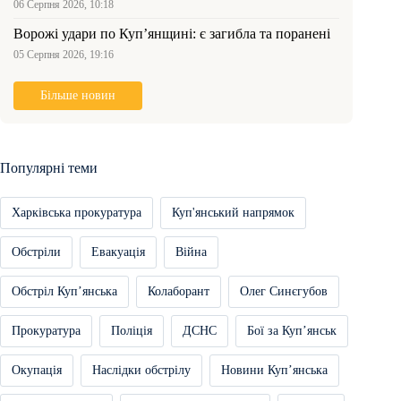
06 Серпня 2026, 10:18
Ворожі удари по Куп’янщині: є загибла та поранені
05 Серпня 2026, 19:16
Більше новин
Популярні теми
Харківська прокуратура
Куп'янський напрямок
Обстріли
Евакуація
Війна
Обстріл Купʼянська
Колаборант
Олег Синєгубов
Прокуратура
Поліція
ДСНС
Бої за Купʼянськ
Окупація
Наслідки обстрілу
Новини Купʼянська