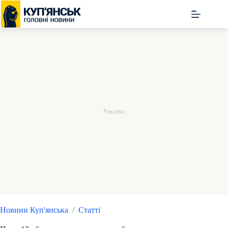
Перейти
до
вмісту
Новини Куп'янська
/
Статті