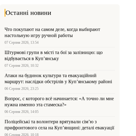
Останні новини
Что покупают на самом деле, когда выбирают
настольную игру ручной работы
07 Серпня 2026, 13:54
Штурмові групи в місті та бої за залізницю: що
відбувається в Куп’янську
07 Серпня 2026, 10:32
Атаки на будинок культури та евакуаційний
маршрут: наслідки обстрілів у Куп’янському районі
06 Серпня 2026, 23:25
Вопрос, с которого всё начинается: «А точно ли мне
нужна именно эта стамеска?»
06 Серпня 2026, 14:05
Поліцейські та волонтери врятували сім’ю з
прифронтового села на Куп’янщині: деталі евакуації
06 Серпня 2026, 10:18