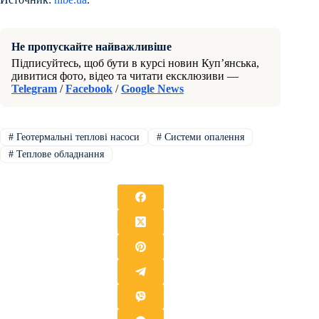
Не пропускайте найважливіше
Підписуйтесь, щоб бути в курсі новин Куп’янська,
дивитися фото, відео та читати ексклюзиви —
Telegram
/
Facebook
/
Google News
#
Геотермальні теплові насоси
#
Системи опалення
#
Теплове обладнання