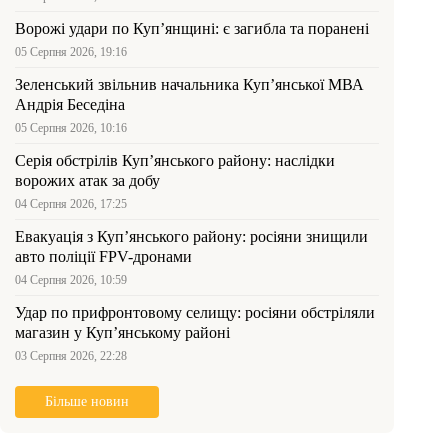
Ворожі удари по Куп’янщині: є загибла та поранені
05 Серпня 2026, 19:16
Зеленський звільнив начальника Купʼянської МВА
Андрія Беседіна
05 Серпня 2026, 10:16
Серія обстрілів Куп’янського району: наслідки
ворожих атак за добу
04 Серпня 2026, 17:25
Евакуація з Куп’янського району: росіяни знищили
авто поліції FPV-дронами
04 Серпня 2026, 10:59
Удар по прифронтовому селищу: росіяни обстріляли
магазин у Куп’янському районі
03 Серпня 2026, 22:28
Більше новин