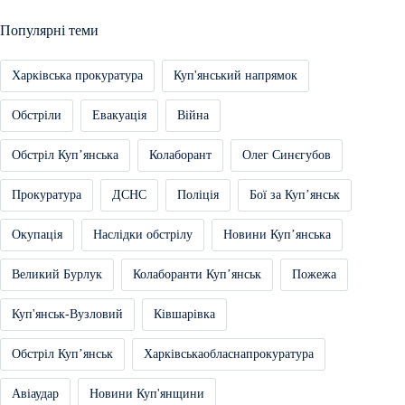
Популярні теми
Харківська прокуратура
Куп'янський напрямок
Обстріли
Евакуація
Війна
Обстріл Купʼянська
Колаборант
Олег Синєгубов
Прокуратура
ДСНС
Поліція
Бої за Купʼянськ
Окупація
Наслідки обстрілу
Новини Купʼянська
Великий Бурлук
Колаборанти Купʼянськ
Пожежа
Куп'янськ-Вузловий
Ківшарівка
Обстріл Купʼянськ
Харківськаобласнапрокуратура
Авіаудар
Новини Куп'янщини