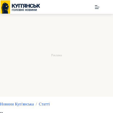
Перейти
до
вмісту
Новини Куп'янська
/
Статті